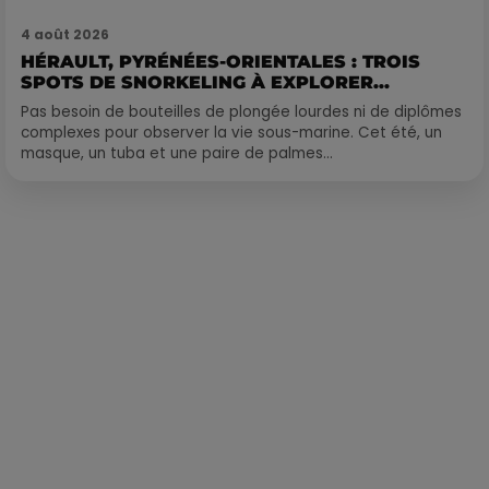
4 août 2026
HÉRAULT, PYRÉNÉES-ORIENTALES : TROIS
SPOTS DE SNORKELING À EXPLORER...
Pas besoin de bouteilles de plongée lourdes ni de diplômes
complexes pour observer la vie sous-marine. Cet été, un
masque, un tuba et une paire de palmes...
Publié : 2 juin 2023 à 9h16 par Corentin Aubry