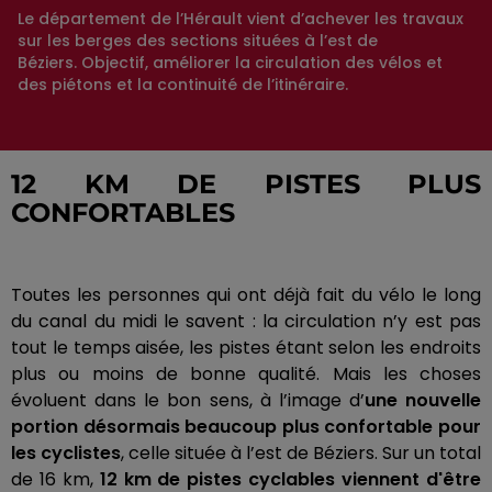
Le département de l’Hérault vient d’achever les travaux
sur les berges des sections situées à l’est de
Béziers. Objectif, améliorer la circulation des vélos et
des piétons et la continuité de l’itinéraire.
12 KM DE PISTES PLUS
CONFORTABLES
Toutes les personnes qui ont déjà fait du vélo le long
du canal du midi le savent :
la circulation n’y est pas
tout le temps aisée, les pistes étant selon les endroits
plus ou moins de bonne qualité.
Mais les choses
évoluent dans le bon sens, à l’image d’
une nouvelle
portion désormais beaucoup plus confortable pour
les cyclistes
, celle située à l’est de Béziers.
Sur un total
de 16 km,
12 km de pistes cyclables viennent d'être