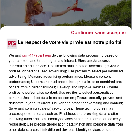
Continuer sans accepter
Le respect de votre vie privée est notre priorité
We and
our (447) partners
do the following data processing based on
your consent and/or our legitimate interest: Store and/or access
information on a device; Use limited data to select advertising; Create
profiles for personalised advertising; Use profiles to select personalised
7 août 2026
advertising; Measure advertising performance; Measure content
performance; Understand audiences through statistics or combinations
NOS IDÉES DE SORTIE POUR CE WEEK-END
of data from different sources; Develop and improve services; Create
Comme tous les vendredis, voici une petite sélection des
profiles to personalise content; Use profiles to select personalised
rendez-vous à ne pas manquer dans le coin. Que vous ayez
content; Use limited data to select content; Ensure security, prevent and
envie de voyager à l'autre bout du monde,...
detect fraud, and fix errors; Deliver and present advertising and content;
Save and communicate privacy choices. These technologies may
process personal data such as IP address and browsing data to offer
following functionalities: Identify devices based on information actively
requested; Use precise geolocation data; Match and combine data from
other data sources; Link different devices; Identify devices based on