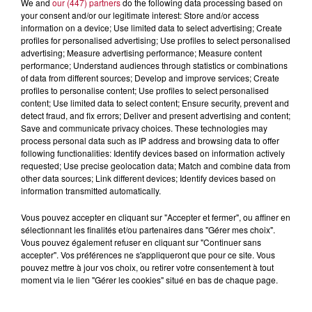
We and
our (447) partners
do the following data processing based on
propose une alternative bien plus vivante :...
your consent and/or our legitimate interest: Store and/or access
information on a device; Use limited data to select advertising; Create
profiles for personalised advertising; Use profiles to select personalised
advertising; Measure advertising performance; Measure content
performance; Understand audiences through statistics or combinations
of data from different sources; Develop and improve services; Create
profiles to personalise content; Use profiles to select personalised
content; Use limited data to select content; Ensure security, prevent and
detect fraud, and fix errors; Deliver and present advertising and content;
Save and communicate privacy choices. These technologies may
process personal data such as IP address and browsing data to offer
following functionalities: Identify devices based on information actively
requested; Use precise geolocation data; Match and combine data from
other data sources; Link different devices; Identify devices based on
information transmitted automatically.
Vous pouvez accepter en cliquant sur "Accepter et fermer", ou affiner en
sélectionnant les finalités et/ou partenaires dans "Gérer mes choix".
7 août 2026
Vous pouvez également refuser en cliquant sur "Continuer sans
NOS IDÉES DE SORTIE POUR CE WEEK-END
accepter". Vos préférences ne s'appliqueront que pour ce site. Vous
pouvez mettre à jour vos choix, ou retirer votre consentement à tout
Comme tous les vendredis, voici une petite sélection des
moment via le lien "Gérer les cookies" situé en bas de chaque page.
rendez-vous à ne pas manquer dans le coin. Que vous ayez
envie de voyager à l'autre bout du monde,...