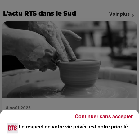
L'actu RTS dans le Sud
Voir plus
8 août 2026
Continuer sans accepter
OCCITANIE : CET ÉTÉ, LA CRÉATION S'EXPOSE
DANS LES ATELIERS D'ARTISANS
Le respect de votre vie privée est notre priorité
Marre des plages bondées et des visites au pas de charge
? La Chambre de Métiers et de l’Artisanat Occitanie