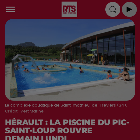
Le complexe aquatique de Saint-mathieu-de-Tréviers (34).
Crédit :
Vert Marine
HÉRAULT : LA PISCINE DU PIC-
SAINT-LOUP ROUVRE
DEMAIN LUNDI