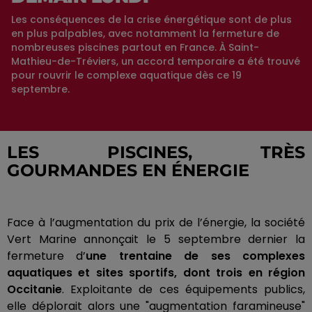
Les conséquences de la crise énergétique sont de plus
en plus palpables, avec notamment la fermeture de
nombreuses piscines partout en France. À Saint-
Mathieu-de-Tréviers, un accord temporaire a été trouvé
pour rouvrir le complexe aquatique dès ce 19
septembre.
LES PISCINES, TRÈS
GOURMANDES EN ÉNERGIE
Face à l’augmentation du prix de l’énergie, la société
Vert Marine
annonçait le 5 septembre dernier la
fermeture d’
une trentaine de ses complexes
aquatiques et sites sportifs, dont trois en région
Occitanie
.
Exploitante de ces équipements publics,
elle déplorait alors une "augmentation faramineuse"