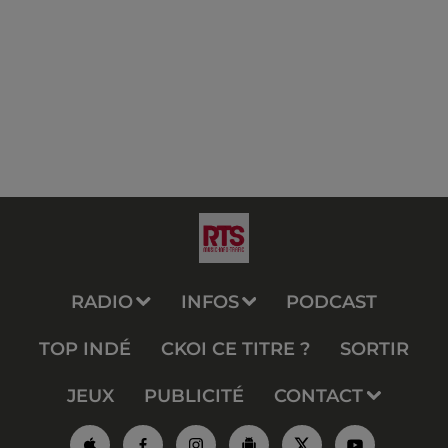
RADIO
INFOS
PODCAST
TOP INDÉ
CKOI CE TITRE ?
SORTIR
JEUX
PUBLICITÉ
CONTACT