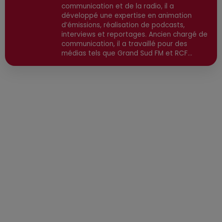
communication et de la radio, il a
développé une expertise en animation
d’émissions, réalisation de podcasts,
interviews et reportages. Ancien chargé de
communication, il a travaillé pour des
médias tels que Grand Sud FM et RCF
avant de devenir consultant indépendant.
Son parcours est enrichi par une formation
en communication et technologies de
l'information, ainsi qu'en techniques de
réalisation radio. Secteurs préviligiés :
Sortie, Nature, Environnement, Culture,
Social, Divertissement