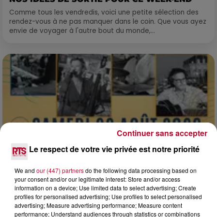
Comme tous les vendredis, voici une petite sélection des
rendez-vous à ne pas manquer dans le coin. Que vous ayez
envie de voyager à l'autre bout du monde,...
Continuer sans accepter
Le respect de votre vie privée est notre priorité
We and
our (447) partners
do the following data processing based on
your consent and/or our legitimate interest: Store and/or access
information on a device; Use limited data to select advertising; Create
0h01
profiles for personalised advertising; Use profiles to select personalised
DINER CONCERT À LA MJC DE MARSEILLAN
advertising; Measure advertising performance; Measure content
performance; Understand audiences through statistics or combinations