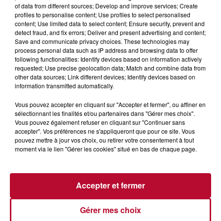
of data from different sources; Develop and improve services; Create
profiles to personalise content; Use profiles to select personalised
content; Use limited data to select content; Ensure security, prevent and
detect fraud, and fix errors; Deliver and present advertising and content;
Save and communicate privacy choices. These technologies may
process personal data such as IP address and browsing data to offer
following functionalities: Identify devices based on information actively
requested; Use precise geolocation data; Match and combine data from
other data sources; Link different devices; Identify devices based on
information transmitted automatically.
Vous pouvez accepter en cliquant sur "Accepter et fermer", ou affiner en
sélectionnant les finalités et/ou partenaires dans "Gérer mes choix".
Vous pouvez également refuser en cliquant sur "Continuer sans
accepter". Vos préférences ne s'appliqueront que pour ce site. Vous
pouvez mettre à jour vos choix, ou retirer votre consentement à tout
6 août 2026
moment via le lien "Gérer les cookies" situé en bas de chaque page.
NÎMES : « LE RÊVE DU GLADIATEUR » INVESTIT
LES ARÈNES CES 3...
Après un franc succès l'été dernier, le spectacle « Le Rêve
Accepter et fermer
du gladiateur » revient illuminer l'amphithéâtre romain les 6,
7 et 8 août. Une fresque nocturne...
Gérer mes choix