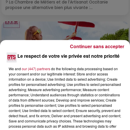
? La Chambre de Métiers et de l’Artisanat Occitanie
propose une alternative bien plus vivante :...
Continuer sans accepter
Le respect de votre vie privée est notre priorité
We and
our (447) partners
do the following data processing based on
your consent and/or our legitimate interest: Store and/or access
information on a device; Use limited data to select advertising; Create
profiles for personalised advertising; Use profiles to select personalised
advertising; Measure advertising performance; Measure content
performance; Understand audiences through statistics or combinations
of data from different sources; Develop and improve services; Create
7 août 2026
profiles to personalise content; Use profiles to select personalised
NOS IDÉES DE SORTIE POUR CE WEEK-END
content; Use limited data to select content; Ensure security, prevent and
detect fraud, and fix errors; Deliver and present advertising and content;
Comme tous les vendredis, voici une petite sélection des
Save and communicate privacy choices. These technologies may
rendez-vous à ne pas manquer dans le coin. Que vous ayez
process personal data such as IP address and browsing data to offer
envie de voyager à l'autre bout du monde,...