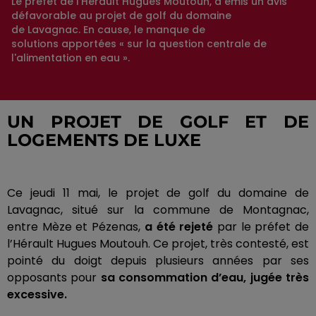
Le préfet de l’Hérault Hugues Moutouh, a émis un avis
défavorable au projet de golf du domaine
de Lavagnac. En cause, le manque de
solutions apportées « sur la question centrale de
l'alimentation en eau ».
UN PROJET DE GOLF ET DE
LOGEMENTS DE LUXE
Ce jeudi 11 mai, le projet de golf du domaine de
L
avagnac
, situé sur la commune de
Montagnac
,
entre
Mèze
et Pézenas,
a été rejeté
par le préfet de
l’Hérault Hugues
Moutouh
.
Ce projet, très contesté, est
pointé du doigt depuis plusieurs années par ses
opposants pour
sa consommation d’eau, jugée très
excessive.