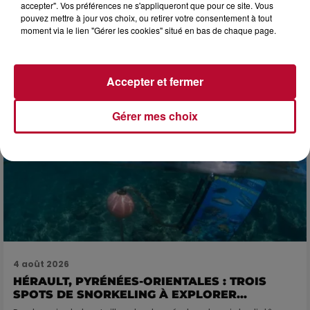
accepter". Vos préférences ne s'appliqueront que pour ce site. Vous
Après un franc succès l'été dernier, le spectacle « Le Rêve
pouvez mettre à jour vos choix, ou retirer votre consentement à tout
du gladiateur » revient illuminer l'amphithéâtre romain les 6,
moment via le lien "Gérer les cookies" situé en bas de chaque page.
7 et 8 août. Une fresque nocturne...
Accepter et fermer
Gérer mes choix
4 août 2026
HÉRAULT, PYRÉNÉES-ORIENTALES : TROIS
SPOTS DE SNORKELING À EXPLORER...