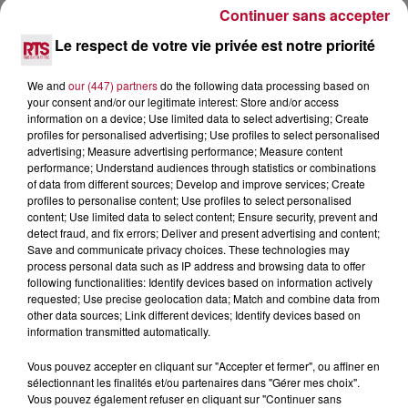
Continuer sans accepter
7 août 2026
Le respect de votre vie privée est notre priorité
DINER CONCERT À LA MJC DE MARSEILLAN
We and
our (447) partners
do the following data processing based on
your consent and/or our legitimate interest: Store and/or access
information on a device; Use limited data to select advertising; Create
profiles for personalised advertising; Use profiles to select personalised
advertising; Measure advertising performance; Measure content
performance; Understand audiences through statistics or combinations
of data from different sources; Develop and improve services; Create
profiles to personalise content; Use profiles to select personalised
content; Use limited data to select content; Ensure security, prevent and
detect fraud, and fix errors; Deliver and present advertising and content;
Save and communicate privacy choices. These technologies may
process personal data such as IP address and browsing data to offer
following functionalities: Identify devices based on information actively
requested; Use precise geolocation data; Match and combine data from
other data sources; Link different devices; Identify devices based on
information transmitted automatically.
6 août 2026
Vous pouvez accepter en cliquant sur "Accepter et fermer", ou affiner en
NÎMES : « LE RÊVE DU GLADIATEUR » INVESTIT
sélectionnant les finalités et/ou partenaires dans "Gérer mes choix".
Vous pouvez également refuser en cliquant sur "Continuer sans
LES ARÈNES CES 3...