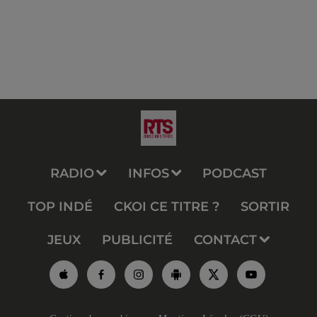
RADIO
INFOS
PODCAST
TOP INDÉ
CKOI CE TITRE ?
SORTIR
JEUX
PUBLICITÉ
CONTACT