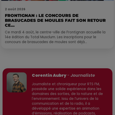
2 août 2026
FRONTIGNAN : LE CONCOURS DE
BRASUCADES DE MOULES FAIT SON RETOUR
CE...
Ce mardi 4 août, le centre-ville de Frontignan accueille la
14e édition du Total Musclum. Les inscriptions pour le
concours de brasucades de moules sont déjà...
Publié : 5 février 2026 à 7h16 par
Corentin Aubry
-
Journaliste
Journaliste et chroniqueur pour RTS FM,
possède une solide expérience dans les
domaines des sorties, de la nature et de
l'environnement. Issu de l’univers de la
communication et de la radio, il a
développé une expertise en animation
d’émissions, réalisation de podcasts,