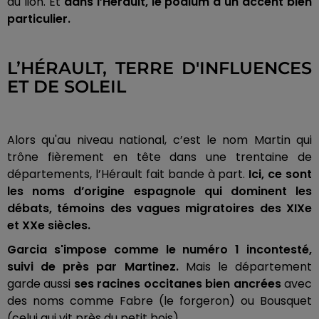
du lion. Et
dans l’Hérault, le podium a un accent bien
particulier.
L’HÉRAULT, TERRE D'INFLUENCES
ET DE SOLEIL
Alors qu'au niveau national, c’est le nom Martin qui
trône fièrement en tête dans une trentaine de
départements, l’Hérault fait bande à part.
Ici, ce sont
les noms d’origine espagnole qui dominent les
débats, témoins des vagues migratoires des XIXe
et XXe siècles.
Garcia s'impose comme le numéro 1 incontesté,
suivi de près par Martinez.
Mais le département
garde aussi
ses racines occitanes bien ancrées
avec
des noms comme Fabre (le forgeron) ou Bousquet
(celui qui vit près du petit bois).