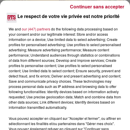
Continuer sans accepter
Le respect de votre vie privée est notre priorité
We and
our (447) partners
do the following data processing based on
your consent and/or our legitimate interest: Store and/or access
information on a device; Use limited data to select advertising; Create
profiles for personalised advertising; Use profiles to select personalised
advertising; Measure advertising performance; Measure content
performance; Understand audiences through statistics or combinations
of data from different sources; Develop and improve services; Create
profiles to personalise content; Use profiles to select personalised
content; Use limited data to select content; Ensure security, prevent and
detect fraud, and fix errors; Deliver and present advertising and content;
4 août 2026
Save and communicate privacy choices. These technologies may
FÊTE DE LA POLYNÉSIE À VILLEVEYRAC
process personal data such as IP address and browsing data to offer
following functionalities: Identify devices based on information actively
requested; Use precise geolocation data; Match and combine data from
other data sources; Link different devices; Identify devices based on
information transmitted automatically.
Vous pouvez accepter en cliquant sur "Accepter et fermer", ou affiner en
sélectionnant les finalités et/ou partenaires dans "Gérer mes choix".
Vous pouvez également refuser en cliquant sur "Continuer sans