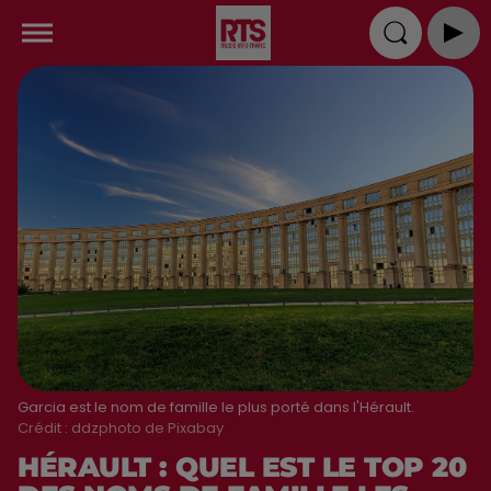
Garcia est le nom de famille le plus porté dans l'Hérault.
Crédit :
ddzphoto de Pixabay
HÉRAULT : QUEL EST LE TOP 20