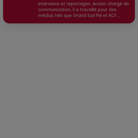
interviews et reportages. Ancien chargé de
communication, il a travaillé pour des
médias tels que Grand Sud FM et RCF
avant de devenir consultant indépendant.
Son parcours est enrichi par une formation
en communication et technologies de
l'information, ainsi qu'en techniques de
réalisation radio. Secteurs préviligiés :
Sortie, Nature, Environnement, Culture,
Social, Divertissement