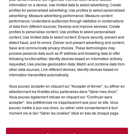
information on a device; Use limited data to select advertising; Create
profiles for personalised advertising; Use profiles to select personalised
advertising; Measure advertising performance; Measure content
performance; Understand audiences through statistics or combinations
of data from different sources; Develop and improve services; Create
profiles to personalise content; Use profiles to select personalised
content; Use limited data to select content; Ensure security, prevent and
detect fraud, and fix errors; Deliver and present advertising and content;
Save and communicate privacy choices. These technologies may
process personal data such as IP address and browsing data to offer
following functionalities: Identify devices based on information actively
4 août 2026
requested; Use precise geolocation data; Match and combine data from
HÉRAULT, PYRÉNÉES-ORIENTALES : TROIS
other data sources; Link different devices; Identify devices based on
SPOTS DE SNORKELING À EXPLORER...
information transmitted automatically.
Pas besoin de bouteilles de plongée lourdes ni de diplômes
Vous pouvez accepter en cliquant sur "Accepter et fermer", ou affiner en
complexes pour observer la vie sous-marine. Cet été, un
sélectionnant les finalités et/ou partenaires dans "Gérer mes choix".
masque, un tuba et une paire de palmes...
Vous pouvez également refuser en cliquant sur "Continuer sans
accepter". Vos préférences ne s'appliqueront que pour ce site. Vous
pouvez mettre à jour vos choix, ou retirer votre consentement à tout
moment via le lien "Gérer les cookies" situé en bas de chaque page.