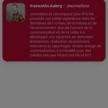
Corentin Aubry
-
Journaliste
Journaliste et chroniqueur pour RTS FM,
possède une solide expérience dans les
domaines des sorties, de la nature et de
l'environnement. Issu de l’univers de la
communication et de la radio, il a
développé une expertise en animation
d’émissions, réalisation de podcasts,
interviews et reportages. Ancien chargé de
communication, il a travaillé pour des
médias tels que Grand Sud FM et RCF
avant de devenir consultant indépendant.
Son parcours est enrichi par une formation
en communication et technologies de
l'information, ainsi qu'en techniques de
réalisation radio. Secteurs préviligiés :
Sortie, Nature, Environnement, Culture,
Social, Divertissement