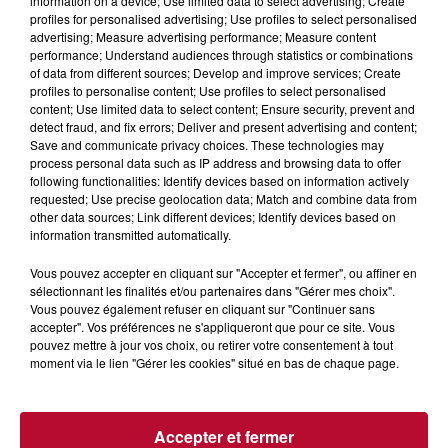
information on a device; Use limited data to select advertising; Create
profiles for personalised advertising; Use profiles to select personalised
advertising; Measure advertising performance; Measure content
performance; Understand audiences through statistics or combinations
of data from different sources; Develop and improve services; Create
profiles to personalise content; Use profiles to select personalised
content; Use limited data to select content; Ensure security, prevent and
detect fraud, and fix errors; Deliver and present advertising and content;
Save and communicate privacy choices. These technologies may
L'actu RTS dans le Sud
process personal data such as IP address and browsing data to offer
Voir plus
following functionalities: Identify devices based on information actively
requested; Use precise geolocation data; Match and combine data from
other data sources; Link different devices; Identify devices based on
information transmitted automatically.
Vous pouvez accepter en cliquant sur "Accepter et fermer", ou affiner en
sélectionnant les finalités et/ou partenaires dans "Gérer mes choix".
Vous pouvez également refuser en cliquant sur "Continuer sans
accepter". Vos préférences ne s'appliqueront que pour ce site. Vous
pouvez mettre à jour vos choix, ou retirer votre consentement à tout
moment via le lien "Gérer les cookies" situé en bas de chaque page.
Accepter et fermer