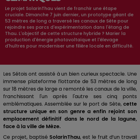
Le projet SolarinThau vient de franchir une étape
cruciale. Dimanche 7 juin dernier, un prototype géant de
53 mètres de long a traversé les canaux de Sète pour
rejoindre ses parcs d'expérimentation dans l'étang de
Thau. L'objectif de cette structure hybride ? Marier la
production d'énergie photovoltaïque et l'élevage
d'huîtres pour moderniser une filière locale en difficulté.
Les Sétois ont assisté à un bien curieux spectacle. Une
immense plateforme flottante de 53 mètres de long
sur 18 mètres de large a remonté les canaux de la ville,
franchissant l'un après l'autre ses cinq ponts
emblématiques. Assemblée sur le port de Sète,
cette
structure unique en son genre a enfin rejoint son
emplacement définitif dans le nord de la lagune,
face à la ville de Mèze.
Ce projet, baptisé
SolarinThau
, est le fruit d’un travail