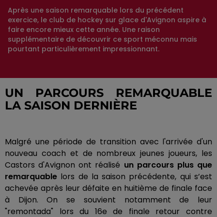
Après une saison remarquable lors du précédent
exercice, le club de hockey sur glace d'Avignon aspire à
faire encore mieux cette année. Une raison
supplémentaire de découvrir ce sport méconnu mais
pourtant particulièrement impressionnant.
UN PARCOURS REMARQUABLE
LA SAISON DERNIÈRE
Malgré une période de transition avec l'arrivée d'un
nouveau coach et de nombreux jeunes joueurs, les
Castors d'Avignon ont réalisé
un parcours plus que
remarquable
lors de la saison précédente, qui s’est
achevée après leur défaite en huitième de finale face
à Dijon. On se souvient notamment de leur
"remontada" lors du 16e de finale retour contre