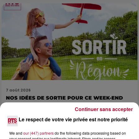
7 août 2026
NOS IDÉES DE SORTIE POUR CE WEEK-END
Comme tous les vendredis, voici une petite sélection des
Continuer sans accepter
rendez-vous à ne pas manquer dans le coin. Que vous ayez
envie de voyager à l'autre bout du monde,...
Le respect de votre vie privée est notre priorité
We and
our (447) partners
do the following data processing based on
your consent and/or our legitimate interest: Store and/or access