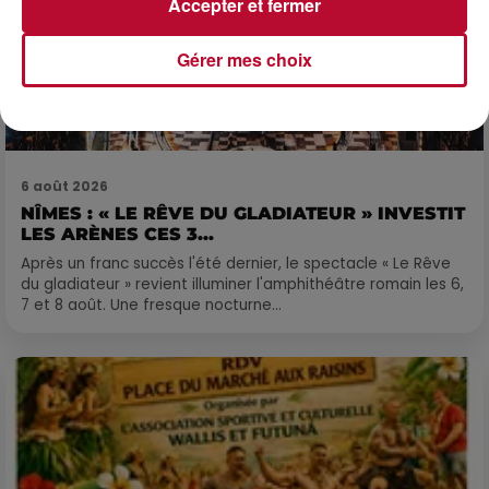
Accepter et fermer
Gérer mes choix
6 août 2026
NÎMES : « LE RÊVE DU GLADIATEUR » INVESTIT
LES ARÈNES CES 3...
Après un franc succès l'été dernier, le spectacle « Le Rêve
du gladiateur » revient illuminer l'amphithéâtre romain les 6,
7 et 8 août. Une fresque nocturne...