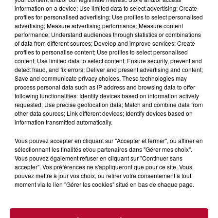
information on a device; Use limited data to select advertising; Create
profiles for personalised advertising; Use profiles to select personalised
advertising; Measure advertising performance; Measure content
performance; Understand audiences through statistics or combinations
of data from different sources; Develop and improve services; Create
profiles to personalise content; Use profiles to select personalised
content; Use limited data to select content; Ensure security, prevent and
detect fraud, and fix errors; Deliver and present advertising and content;
Save and communicate privacy choices. These technologies may
process personal data such as IP address and browsing data to offer
following functionalities: Identify devices based on information actively
requested; Use precise geolocation data; Match and combine data from
other data sources; Link different devices; Identify devices based on
information transmitted automatically.
7 août 2026
DINER CONCERT À LA MJC DE MARSEILLAN
Vous pouvez accepter en cliquant sur "Accepter et fermer", ou affiner en
sélectionnant les finalités et/ou partenaires dans "Gérer mes choix".
Vous pouvez également refuser en cliquant sur "Continuer sans
accepter". Vos préférences ne s'appliqueront que pour ce site. Vous
pouvez mettre à jour vos choix, ou retirer votre consentement à tout
moment via le lien "Gérer les cookies" situé en bas de chaque page.