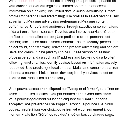
We and
our (447) partners
do the following data processing based on
your consent and/or our legitimate interest: Store and/or access
L'actu RTS dans le Sud
information on a device; Use limited data to select advertising; Create
Voir plus
profiles for personalised advertising; Use profiles to select personalised
advertising; Measure advertising performance; Measure content
performance; Understand audiences through statistics or combinations
of data from different sources; Develop and improve services; Create
profiles to personalise content; Use profiles to select personalised
content; Use limited data to select content; Ensure security, prevent and
detect fraud, and fix errors; Deliver and present advertising and content;
Save and communicate privacy choices. These technologies may
process personal data such as IP address and browsing data to offer
following functionalities: Identify devices based on information actively
requested; Use precise geolocation data; Match and combine data from
other data sources; Link different devices; Identify devices based on
information transmitted automatically.
Vous pouvez accepter en cliquant sur "Accepter et fermer", ou affiner en
sélectionnant les finalités et/ou partenaires dans "Gérer mes choix".
8 août 2026
Vous pouvez également refuser en cliquant sur "Continuer sans
accepter". Vos préférences ne s'appliqueront que pour ce site. Vous
OCCITANIE : CET ÉTÉ, LA CRÉATION S'EXPOSE
pouvez mettre à jour vos choix, ou retirer votre consentement à tout
DANS LES ATELIERS D'ARTISANS
moment via le lien "Gérer les cookies" situé en bas de chaque page.
Marre des plages bondées et des visites au pas de charge
? La Chambre de Métiers et de l’Artisanat Occitanie