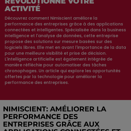
RÉVOLUTIONNE VOTRE
ACTIVITÉ
Découvrez comment Nimiscient améliore la
performance des entreprises grâce à des applications
connectées et intelligentes. Spécialisée dans la business
intelligence et l'analyse de données, cette entreprise
propose des solutions sur mesure basées sur des
logiciels libres. Elle met en avant l'importance de la data
pour une meilleure visibilité et prise de décision.
L'intelligence artificielle est également intégrée de
manière réfléchie pour automatiser des tâches
chronophages. Un article qui explore les opportunités
offertes par la technologie pour améliorer la
performance des entreprises.
NIMISCIENT: AMÉLIORER LA
PERFORMANCE DES
ENTREPRISES GRÂCE AUX