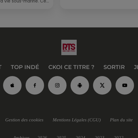
la vie sous-marine. Cet
, un tuba et une paire
T
TOP INDÉ
CKOI CE TITRE ?
SORTIR
J
Gestion des cookies
Mentions Légales (CGU)
Plan du site
Archives
2026
2025
2024
2023
2022