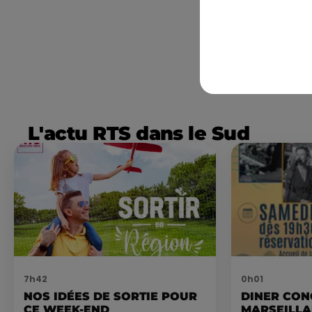
L'actu RTS dans le Sud
7h42
0h01
NOS IDÉES DE SORTIE POUR
DINER CON
CE WEEK-END
MARSEILL