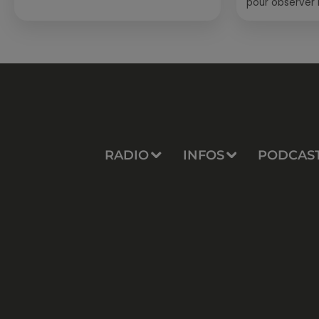
pour observer 
été, un masque
de palmes...
RADIO
INFOS
PODCAS