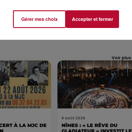
Gérer mes choix
Accepter et fermer
Voir plus
6 août 2026
CERT À LA MJC DE
NÎMES : « LE RÊVE DU
AN
GLADIATEUR » INVESTIT L