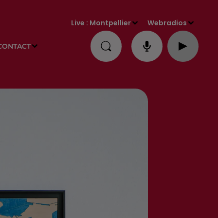
Live :
Montpellier
Webradios
CONTACT