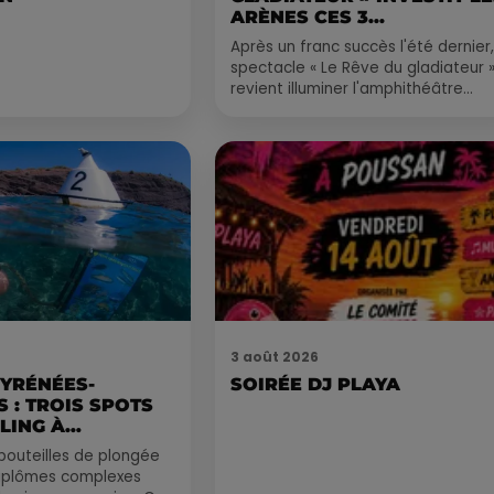
ARÈNES CES 3...
Après un franc succès l'été dernier,
spectacle « Le Rêve du gladiateur 
revient illuminer l'amphithéâtre
romain les 6, 7 et 8 août. Une fres
nocturne...
3 août 2026
PYRÉNÉES-
SOIRÉE DJ PLAYA
 : TROIS SPOTS
LING À
.
bouteilles de plongée
diplômes complexes