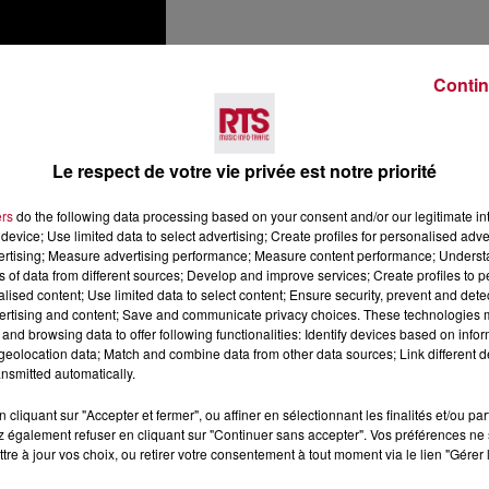
Contin
Le respect de votre vie privée est notre priorité
ers
do the following data processing based on your consent and/or our legitimate int
device; Use limited data to select advertising; Create profiles for personalised adver
vertising; Measure advertising performance; Measure content performance; Unders
ns of data from different sources; Develop and improve services; Create profiles to 
alised content; Use limited data to select content; Ensure security, prevent and detect
ertising and content; Save and communicate privacy choices. These technologies
OGIE
and browsing data to offer following functionalities: Identify devices based on infor
eolocation data; Match and combine data from other data sources; Link different de
nsmitted automatically.
ologie, et notamment des données satellites de la NASA, 
cliquant sur "Accepter et fermer", ou affiner en sélectionnant les finalités et/ou pa
 également refuser en cliquant sur "Continuer sans accepter". Vos préférences ne 
ge, réalisé minutieusement à la main, peut prendre
tre à jour vos choix, ou retirer votre consentement à tout moment via le lien "Gérer 
le site internet de Boilisé
à partir de 145 euros.