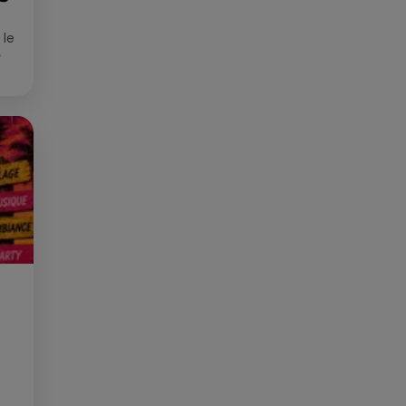
 le
»
que