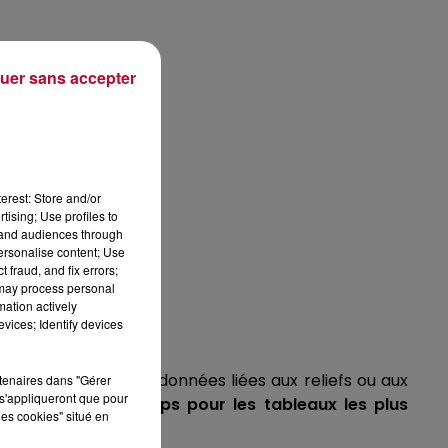
uer sans accepter
erest: Store and/or
tising; Use profiles to
tand audiences through
personalise content; Use
 fraud, and fix errors;
 may process personal
mation actively
vices; Identify devices
pour reproduire les données liées aux reliefs ou aux
rtenaires dans "Gérer
s'appliqueront que pour
 jusqu’à
12h
de temps pour les tableaux les plus
les cookies" situé en