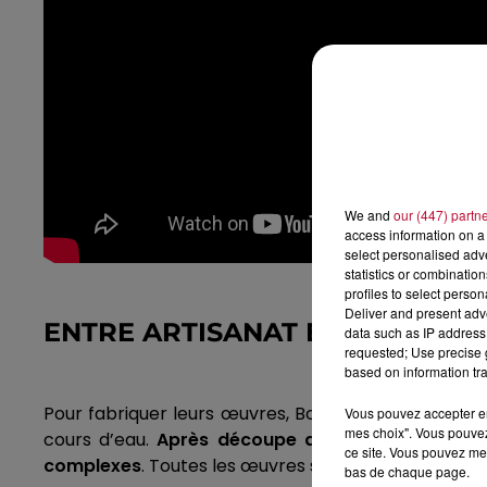
We and
our (447) partn
access information on a 
select personalised ad
statistics or combinatio
profiles to select person
Deliver and present adv
ENTRE ARTISANAT ET TECHNOL
data such as IP address 
requested; Use precise g
based on information tra
Pour fabriquer leurs œuvres,
Boilisé
utilise la techn
Vous pouvez accepter en 
mes choix". Vous pouvez
cours d’eau.
Après découpe au laser, l’assembla
ce site. Vous pouvez met
complexes
.
Toutes les œuvres sont à retrouver sur
bas de chaque page.