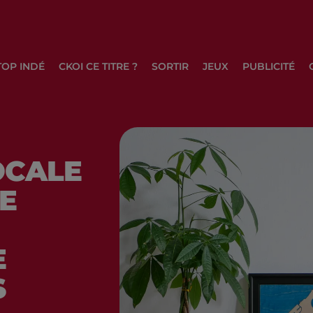
TOP INDÉ
CKOI CE TITRE ?
SORTIR
JEUX
PUBLICITÉ
OCALE
NE
E
S