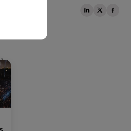
Publié : 29 novembre 2022 à 11h53 par Corentin
Aubry
ES