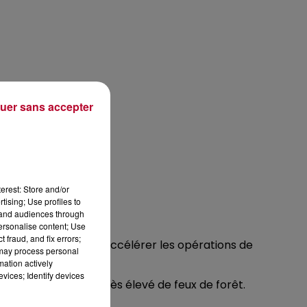
uer sans accepter
erest: Store and/or
tising; Use profiles to
tand audiences through
personalise content; Use
 fraud, and fix errors;
ont été vidées pour accélérer les opérations de
 may process personal
mation actively
vices; Identify devices
risque localement très élevé de feux de forêt.