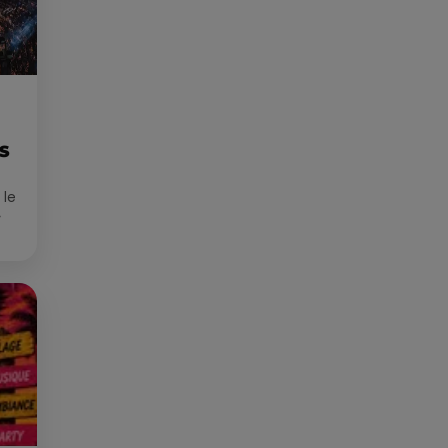
ES
 le
»
que