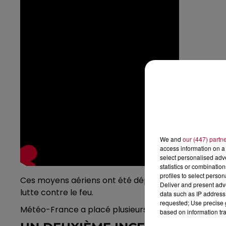
We and
our (447) partn
access information on a 
select personalised ad
statistics or combinatio
profiles to select person
Ces moyens aériens ont été déployés pour lutter con
Deliver and present adv
lutte contre le feu.
data such as IP address 
requested; Use precise g
Météo-France a placé plusieurs départements, dont l'
based on information tra