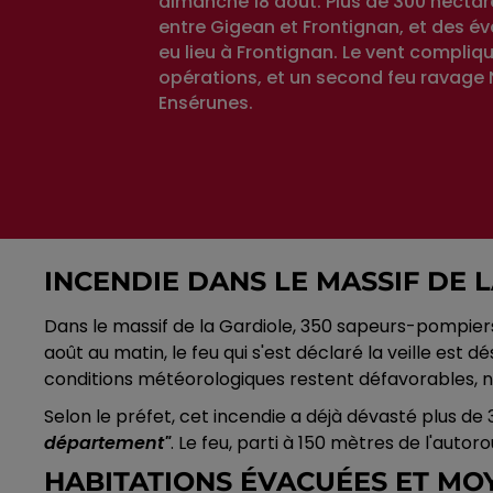
dimanche 18 août. Plus de 300 hectar
entre Gigean et Frontignan, et des é
eu lieu à Frontignan. Le vent compliqu
opérations, et un second feu ravage 
Ensérunes.
INCENDIE DANS LE MASSIF DE 
Dans le massif de la Gardiole, 350 sapeurs-pompiers 
août au matin, le feu qui s'est déclaré la veille est 
conditions météorologiques restent défavorables,
Selon le préfet, cet incendie a déjà dévasté plus d
département"
. Le feu, parti à 150 mètres de l'auto
HABITATIONS ÉVACUÉES ET MO