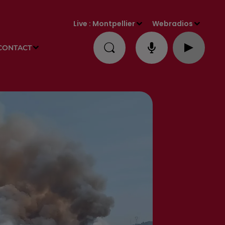
Live :
Montpellier
Webradios
CONTACT