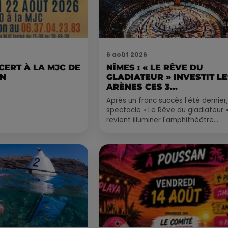
6 août 2026
CERT À LA MJC DE
NÎMES : « LE RÊVE DU
AN
GLADIATEUR » INVESTIT L
ARÈNES CES 3...
Après un franc succès l'été dernier,
spectacle « Le Rêve du gladiateur 
revient illuminer l'amphithéâtre
romain les 6, 7 et 8 août. Une fres
nocturne...