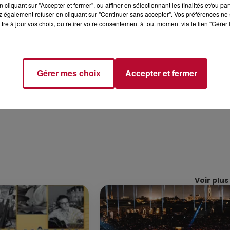
SAN-LEZ-ENSÉRUNES
cliquant sur "Accepter et fermer", ou affiner en sélectionnant les finalités et/ou pa
 également refuser en cliquant sur "Continuer sans accepter". Vos préférences ne 
ans le département, à Nissan-lez-Ensérunes, où les flam
tre à jour vos choix, ou retirer votre consentement à tout moment via le lien "Gérer 
du à 12h au rond-point du Barnier à Frontignan pour faire u
Gérer mes choix
Accepter et fermer
Voir plus