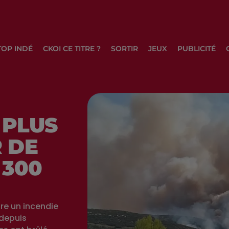
TOP INDÉ
CKOI CE TITRE ?
SORTIR
JEUX
PUBLICITÉ
 PLUS
 DE
 300
tre un incendie
 depuis