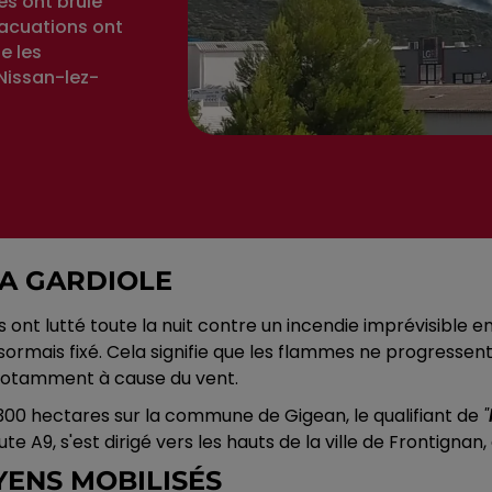
es ont brûlé
vacuations ont
e les
Nissan-lez-
LA GARDIOLE
ont lutté toute la nuit contre un incendie imprévisible e
désormais fixé. Cela signifie que les flammes ne progressen
 notamment à cause du vent.
e 300 hectares sur la commune de Gigean, le qualifiant de
"
route A9, s'est dirigé vers les hauts de la ville de Fronti
YENS MOBILISÉS