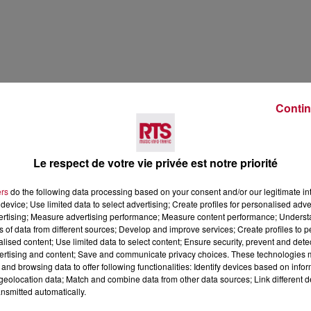
Contin
Le respect de votre vie privée est notre priorité
ers
do the following data processing based on your consent and/or our legitimate int
device; Use limited data to select advertising; Create profiles for personalised adver
vertising; Measure advertising performance; Measure content performance; Unders
ns of data from different sources; Develop and improve services; Create profiles to 
alised content; Use limited data to select content; Ensure security, prevent and detect
tre l'incendie. Des piscines de particuliers à Frontignan 
ertising and content; Save and communicate privacy choices. These technologies
and browsing data to offer following functionalities: Identify devices based on infor
eolocation data; Match and combine data from other data sources; Link different de
Hérault, en vigilance orange pour ce lundi, signalant un 
nsmitted automatically.