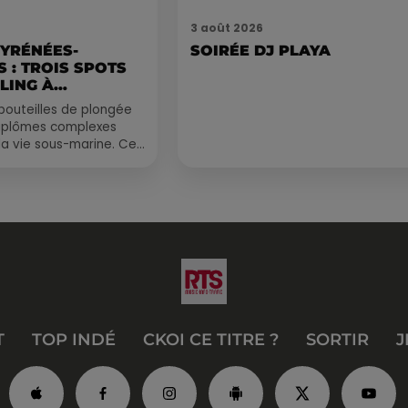
3 août 2026
PYRÉNÉES-
SOIRÉE DJ PLAYA
 : TROIS SPOTS
LING À
.
bouteilles de plongée
diplômes complexes
la vie sous-marine. Cet
, un tuba et une paire
T
TOP INDÉ
CKOI CE TITRE ?
SORTIR
J