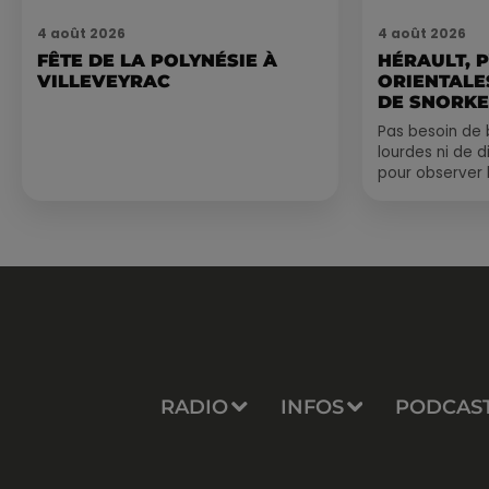
4 août 2026
4 août 2026
FÊTE DE LA POLYNÉSIE À
HÉRAULT, 
VILLEVEYRAC
ORIENTALES
DE SNORKE
EXPLORER..
Pas besoin de 
lourdes ni de 
pour observer 
été, un masque
de palmes...
RADIO
INFOS
PODCAS