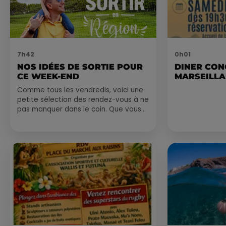
7h42
0h01
NOS IDÉES DE SORTIE POUR
DINER CON
CE WEEK-END
MARSEILL
Comme tous les vendredis, voici une
petite sélection des rendez-vous à ne
pas manquer dans le coin. Que vous
ayez envie de voyager à l'autre bout
du monde,...