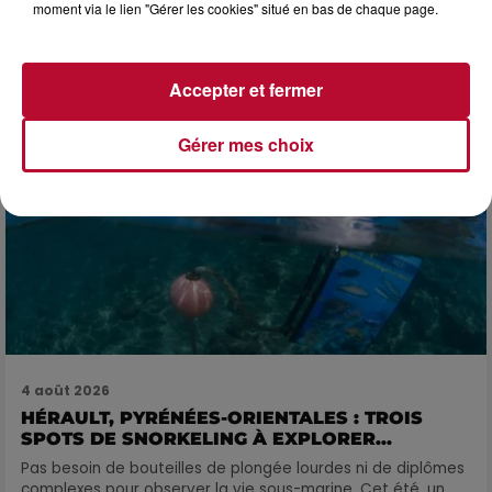
moment via le lien "Gérer les cookies" situé en bas de chaque page.
FÊTE DE LA POLYNÉSIE À VILLEVEYRAC
Accepter et fermer
Gérer mes choix
4 août 2026
HÉRAULT, PYRÉNÉES-ORIENTALES : TROIS
SPOTS DE SNORKELING À EXPLORER...
Pas besoin de bouteilles de plongée lourdes ni de diplômes
complexes pour observer la vie sous-marine. Cet été, un