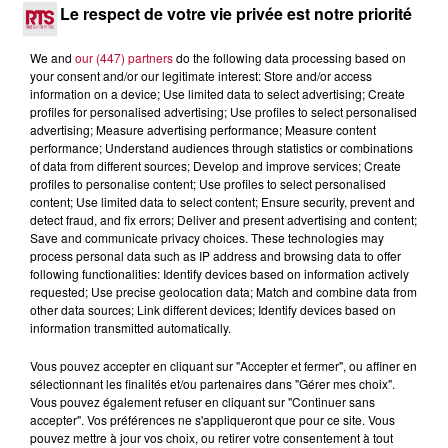
6 août 2026
Le respect de votre vie privée est notre priorité
NÎMES : « LE RÊVE DU GLADIATEUR » INVESTIT
LES ARÈNES CES 3...
We and
our (447) partners
do the following data processing based on
your consent and/or our legitimate interest: Store and/or access
Après un franc succès l'été dernier, le spectacle « Le Rêve
information on a device; Use limited data to select advertising; Create
du gladiateur » revient illuminer l'amphithéâtre romain les 6,
profiles for personalised advertising; Use profiles to select personalised
7 et 8 août. Une fresque nocturne...
advertising; Measure advertising performance; Measure content
performance; Understand audiences through statistics or combinations
of data from different sources; Develop and improve services; Create
profiles to personalise content; Use profiles to select personalised
content; Use limited data to select content; Ensure security, prevent and
detect fraud, and fix errors; Deliver and present advertising and content;
Save and communicate privacy choices. These technologies may
process personal data such as IP address and browsing data to offer
following functionalities: Identify devices based on information actively
requested; Use precise geolocation data; Match and combine data from
other data sources; Link different devices; Identify devices based on
information transmitted automatically.
Vous pouvez accepter en cliquant sur "Accepter et fermer", ou affiner en
sélectionnant les finalités et/ou partenaires dans "Gérer mes choix".
Vous pouvez également refuser en cliquant sur "Continuer sans
accepter". Vos préférences ne s'appliqueront que pour ce site. Vous
pouvez mettre à jour vos choix, ou retirer votre consentement à tout
4 août 2026