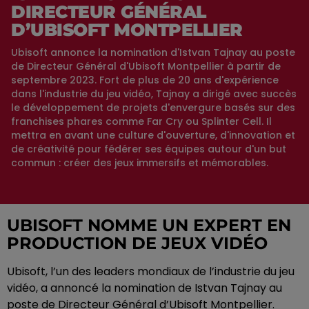
DIRECTEUR GÉNÉRAL
D’UBISOFT MONTPELLIER
Ubisoft annonce la nomination d'Istvan Tajnay au poste
de Directeur Général d'Ubisoft Montpellier à partir de
septembre 2023. Fort de plus de 20 ans d'expérience
dans l'industrie du jeu vidéo, Tajnay a dirigé avec succès
le développement de projets d'envergure basés sur des
franchises phares comme Far Cry ou Splinter Cell. Il
mettra en avant une culture d'ouverture, d'innovation et
de créativité pour fédérer ses équipes autour d'un but
commun : créer des jeux immersifs et mémorables.
UBISOFT NOMME UN EXPERT EN
PRODUCTION DE JEUX VIDÉO
Ubisoft, l’un des leaders mondiaux de l’industrie du jeu
vidéo, a annoncé la nomination de Istvan Tajnay au
poste de Directeur Général d’Ubisoft Montpellier.