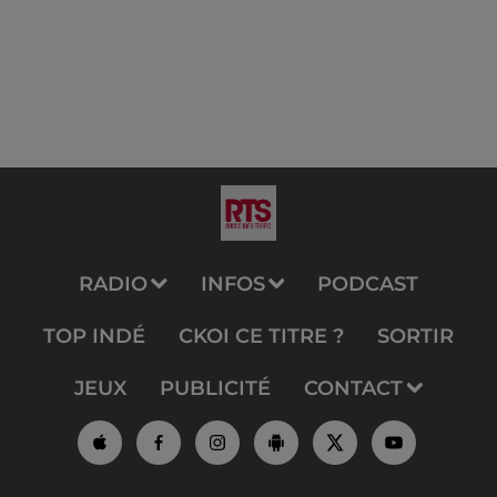
RADIO
INFOS
PODCAST
TOP INDÉ
CKOI CE TITRE ?
SORTIR
JEUX
PUBLICITÉ
CONTACT