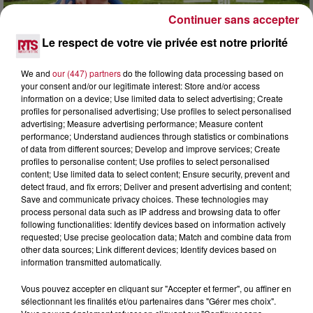
Continuer sans accepter
Le respect de votre vie privée est notre priorité
7h42
We and
our (447) partners
do the following data processing based on
your consent and/or our legitimate interest: Store and/or access
NOS IDÉES DE SORTIE POUR CE WEEK-END
information on a device; Use limited data to select advertising; Create
Comme tous les vendredis, voici une petite sélection des
profiles for personalised advertising; Use profiles to select personalised
rendez-vous à ne pas manquer dans le coin. Que vous ayez
advertising; Measure advertising performance; Measure content
envie de voyager à l'autre bout du monde,...
performance; Understand audiences through statistics or combinations
of data from different sources; Develop and improve services; Create
profiles to personalise content; Use profiles to select personalised
content; Use limited data to select content; Ensure security, prevent and
detect fraud, and fix errors; Deliver and present advertising and content;
Save and communicate privacy choices. These technologies may
process personal data such as IP address and browsing data to offer
following functionalities: Identify devices based on information actively
requested; Use precise geolocation data; Match and combine data from
other data sources; Link different devices; Identify devices based on
information transmitted automatically.
Vous pouvez accepter en cliquant sur "Accepter et fermer", ou affiner en
sélectionnant les finalités et/ou partenaires dans "Gérer mes choix".