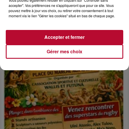
Vous pouvez également refuser en cliquant sur "Continuer sans
accepter". Vos préférences ne s'appliqueront que pour ce site. Vous
pouvez mettre à jour vos choix, ou retirer votre consentement à tout
moment via le lien "Gérer les cookies" situé en bas de chaque page.
6 août 2026
NÎMES : « LE RÊVE DU GLADIATEUR » INVESTIT
LES ARÈNES CES 3...
Accepter et fermer
Après un franc succès l'été dernier, le spectacle « Le Rêve
du gladiateur » revient illuminer l'amphithéâtre romain les 6,
Gérer mes choix
7 et 8 août. Une fresque nocturne...