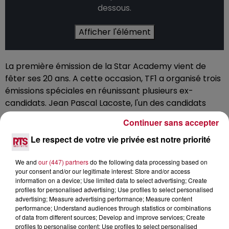
dessous.
Afficher l'élément
La première émission de la Star Academy vient de
fêter ses 20 ans. A cette occasion, TF1 a organisé trois
émissions spéciales en réunissant plusieurs ex-
candidats. Jean Pascal Lacoste, l'un des candidats
emblématiques de la saison 1 nous a fait le plaisir de
Continuer sans accepter
nous recevoir chez lui à Saint-Jean-de-Luz sur la côte
Le respect de votre vie privée est notre priorité
Basque pour une interview exclusive et sans langue de
bois.
We and
our (447) partners
do the following data processing based on
Nos réseaux :
your consent and/or our legitimate interest: Store and/or access
information on a device; Use limited data to select advertising; Create
Site :
https://www.rtsfm.com
profiles for personalised advertising; Use profiles to select personalised
Facebook :
http://bit.ly/2ZljaDs
advertising; Measure advertising performance; Measure content
performance; Understand audiences through statistics or combinations
Insta :
http://bit.ly/38b0N92
of data from different sources; Develop and improve services; Create
Twitter :
http://bit.ly/2F3R1cw
profiles to personalise content; Use profiles to select personalised