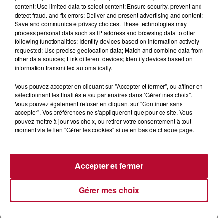
content; Use limited data to select content; Ensure security, prevent and
Ecoutez RTS sur appli, enceintes Alexa, Google Home,
detect fraud, and fix errors; Deliver and present advertising and content;
FM, ou Dab+ rendez-vous sur :
https://bit.ly/2W9ZN4u
Save and communicate privacy choices. These technologies may
process personal data such as IP address and browsing data to offer
following functionalities: Identify devices based on information actively
requested; Use precise geolocation data; Match and combine data from
other data sources; Link different devices; Identify devices based on
information transmitted automatically.
Vous pouvez accepter en cliquant sur "Accepter et fermer", ou affiner en
sélectionnant les finalités et/ou partenaires dans "Gérer mes choix".
Vous pouvez également refuser en cliquant sur "Continuer sans
accepter". Vos préférences ne s'appliqueront que pour ce site. Vous
pouvez mettre à jour vos choix, ou retirer votre consentement à tout
moment via le lien "Gérer les cookies" situé en bas de chaque page.
Accepter et fermer
Gérer mes choix