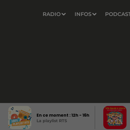
RADIO
INFOS
PODCAS
En ce moment :
12
h -
16
h
La playlist RTS