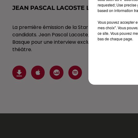
requested; Use precise g
JEAN PASCAL LACOSTE L'INTERVIEW SA
based on information tra
Vous pouvez accepter en 
La première émission de la Star Academy vient de fêt
mes choix". Vous pouvez
ce site. Vous pouvez met
candidats. Jean Pascal Lacoste, l'un des candidats em
bas de chaque page.
Basque pour une interview exclusive et sans langue de
théâtre.