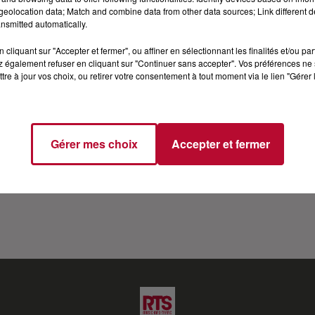
eolocation data; Match and combine data from other data sources; Link different de
NS LANGUE DE BOIS
nsmitted automatically.
cliquant sur "Accepter et fermer", ou affiner en sélectionnant les finalités et/ou pa
er ses 20 ans. A cette occasion, TF1 a organisé trois émi
 également refuser en cliquant sur "Continuer sans accepter". Vos préférences ne 
tre à jour vos choix, ou retirer votre consentement à tout moment via le lien "Gérer 
blématiques de la saison 1 nous a fait le plaisir de nous 
 bois. Dans cette interview il revient sur la Star'ac mais é
Gérer mes choix
Accepter et fermer