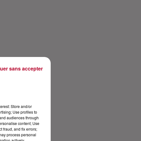
uer sans accepter
erest: Store and/or
tising; Use profiles to
tand audiences through
personalise content; Use
 fraud, and fix errors;
 may process personal
mation actively