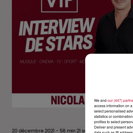
We and
our (447) partn
access information on a 
select personalised ad
statistics or combinatio
profiles to select person
Deliver and present adv
20 décembre 2021 - 58 min 21 sec
data such as IP address 