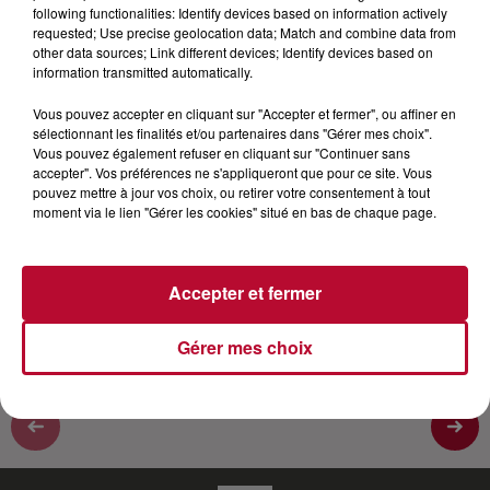
following functionalities: Identify devices based on information actively
requested; Use precise geolocation data; Match and combine data from
La première émission de la Star Academy vient de
other data sources; Link different devices; Identify devices based on
fêter ses 20 ans. A cette occasion, TF1 a organisé trois
information transmitted automatically.
émissions spéciales en réunissant plusieurs ex-
Vous pouvez accepter en cliquant sur "Accepter et fermer", ou affiner en
candidats. Jean Pascal Lacoste, l'un des candidats
sélectionnant les finalités et/ou partenaires dans "Gérer mes choix".
emblématiques de la saison 1 nous a fait le plaisir de
Vous pouvez également refuser en cliquant sur "Continuer sans
nous recevoir chez lui à Saint-Jean-de-Luz sur la côte
accepter". Vos préférences ne s'appliqueront que pour ce site. Vous
pouvez mettre à jour vos choix, ou retirer votre consentement à tout
Basque pour une interview exclusive et sans langue de
moment via le lien "Gérer les cookies" situé en bas de chaque page.
bois. Dans cette interview il revient sur la Star'ac mais
également sur sa vie, et ses projets à la télé et au
théâtre.
Accepter et fermer
Gérer mes choix