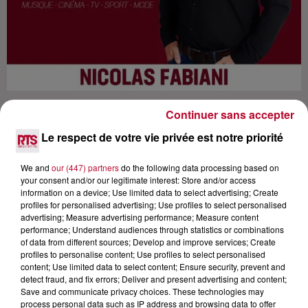
Continuer sans accepter
Le respect de votre vie privée est notre priorité
We and
our (447) partners
do the following data processing based on
Lecture (58 min 21 sec)
your consent and/or our legitimate interest: Store and/or access
information on a device; Use limited data to select advertising; Create
profiles for personalised advertising; Use profiles to select personalised
advertising; Measure advertising performance; Measure content
RTS
performance; Understand audiences through statistics or combinations
of data from different sources; Develop and improve services; Create
20 décembre 2021 - 58 min 21 sec
profiles to personalise content; Use profiles to select personalised
content; Use limited data to select content; Ensure security, prevent and
JEAN PASCAL LACOSTE L'INTERVIEW
detect fraud, and fix errors; Deliver and present advertising and content;
SANS LANGUE DE BOIS
Save and communicate privacy choices. These technologies may
process personal data such as IP address and browsing data to offer