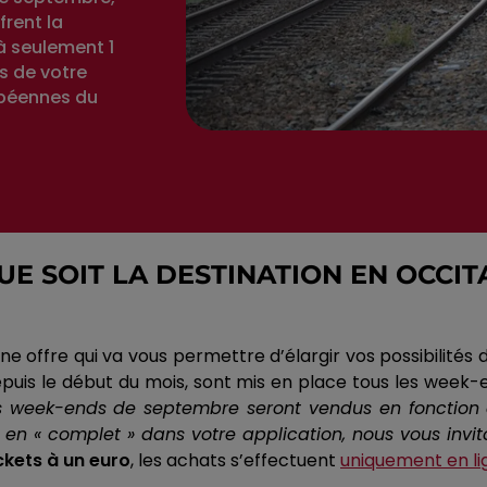
frent la
 à seulement 1
es de votre
opéennes du
E SOIT LA DESTINATION EN OCCIT
 offre qui va vous permettre d’élargir vos possibilités de
epuis le début du mois,
sont
mis en place tous les week-
 week-ends de septembre seront vendus en fonction d
en « complet » dans votre application, nous vous invit
ckets à un euro
, les achats s’effectuent
uniquement en li