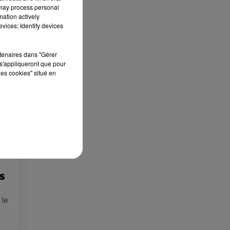
 may process personal
mation actively
vices; Identify devices
Publié : 12 septembre 2022 à 16h10 par Corentin
Aubry
rtenaires dans "Gérer
s'appliqueront que pour
les cookies" situé en
ES
 le
»
que