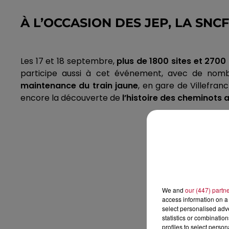
À L’OCCASION DES JEP, LA SNC
Les 17 et 18 septembre,
plus de 1800 sites et 270
participe aussi à cet événement, avec de nombr
maintenance du train jaune
, en gare de
Villefran
encore la découverte de
l’histoire des cheminots 
We and
our (447) partn
access information on a 
select personalised ad
statistics or combinatio
profiles to select person