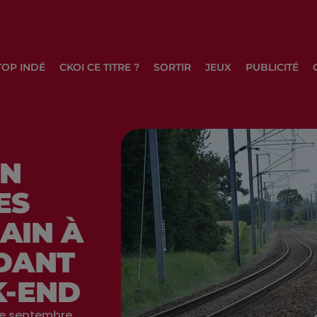
TOP INDÉ
CKOI CE TITRE ?
SORTIR
JEUX
PUBLICITÉ
EN
ES
RAIN À
DANT
K-END
e septembre,