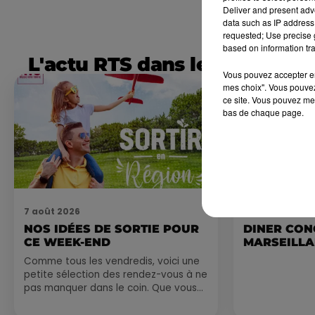
Deliver and present adv
data such as IP address 
requested; Use precise g
based on information tra
L'actu RTS dans le Sud
Vous pouvez accepter en 
mes choix". Vous pouvez
ce site. Vous pouvez met
bas de chaque page.
7 août 2026
7 août 2026
NOS IDÉES DE SORTIE POUR
DINER CON
CE WEEK-END
MARSEILL
Comme tous les vendredis, voici une
petite sélection des rendez-vous à ne
pas manquer dans le coin. Que vous
ayez envie de voyager à l'autre bout
du monde,...