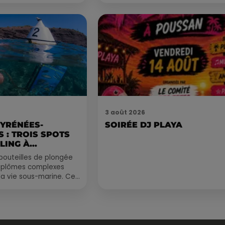
nocturne...
3 août 2026
PYRÉNÉES-
SOIRÉE DJ PLAYA
 : TROIS SPOTS
LING À
.
bouteilles de plongée
diplômes complexes
la vie sous-marine. Cet
, un tuba et une paire