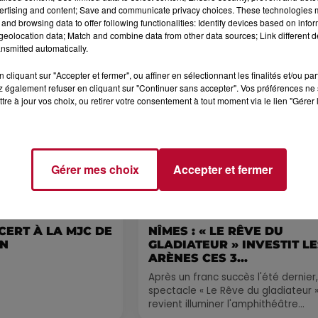
ertising and content; Save and communicate privacy choices. These technologies
and browsing data to offer following functionalities: Identify devices based on infor
eolocation data; Match and combine data from other data sources; Link different de
nsmitted automatically.
Voir plus
cliquant sur "Accepter et fermer", ou affiner en sélectionnant les finalités et/ou pa
 également refuser en cliquant sur "Continuer sans accepter". Vos préférences ne 
tre à jour vos choix, ou retirer votre consentement à tout moment via le lien "Gérer 
Gérer mes choix
Accepter et fermer
6 août 2026
CERT À LA MJC DE
NÎMES : « LE RÊVE DU
AN
GLADIATEUR » INVESTIT L
ARÈNES CES 3...
Après un franc succès l'été dernier,
spectacle « Le Rêve du gladiateur 
revient illuminer l'amphithéâtre
romain les 6, 7 et 8 août. Une fres