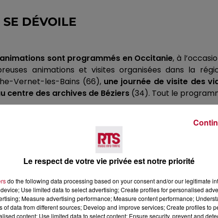
F SE
DÉVOILE
0 animations sont programmés en Occitanie
, à l’occas
euses animations et visites organisées dans la régio
che-Vernet-les-Bains
(66)
,
une journée de visite des v
au centre des archives de Béziers
(34)
.
Tout le progra
Contin
Le respect de votre vie privée est notre priorité
ers
do the following data processing based on your consent and/or our legitimate int
device; Use limited data to select advertising; Create profiles for personalised adver
vertising; Measure advertising performance; Measure content performance; Unders
ns of data from different sources; Develop and improve services; Create profiles to 
alised content; Use limited data to select content; Ensure security, prevent and detect