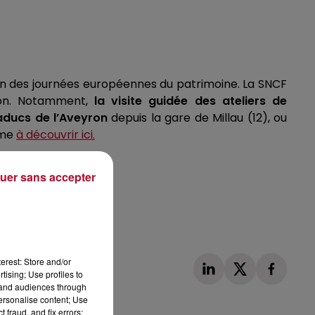
ion des journées européennes du patrimoine.
La SNCF
n.
Notamment,
la visite guidée des ateliers de
iaducs de l’Aveyron
depuis la gare de Millau
(12)
, ou
mme
à découvrir ici.
uer sans accepter
erest: Store and/or
tising; Use profiles to
tand audiences through
personalise content; Use
 fraud, and fix errors;