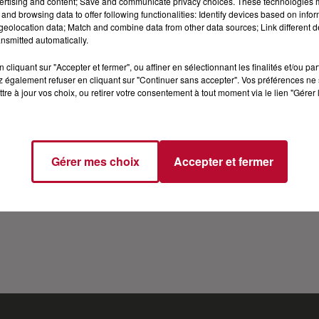
ertising and content; Save and communicate privacy choices. These technologies
and browsing data to offer following functionalities: Identify devices based on infor
 CARRÉ VIP
eolocation data; Match and combine data from other data sources; Link different de
nsmitted automatically.
titulé "Refaire danser les fleurs" prévu pour le printemps
cliquant sur "Accepter et fermer", ou affiner en sélectionnant les finalités et/ou pa
 du premier single dévoilé "Tout est plus pop".
 également refuser en cliquant sur "Continuer sans accepter". Vos préférences ne 
tre à jour vos choix, ou retirer votre consentement à tout moment via le lien "Gérer 
découverte dans Notre Dame de Paris il y a plus de vingt 
son histoire...
:
http://bit.ly/2ZljaDs
Insta :
http://bit.ly/2KFWzxq
Twitter 
Gérer mes choix
Accepter et fermer