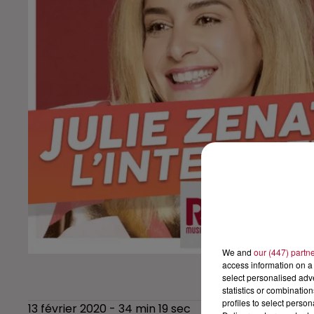
We and
our (447) partn
access information on a 
select personalised ad
statistics or combinatio
profiles to select person
13 février 2020 - 34 min 19 sec