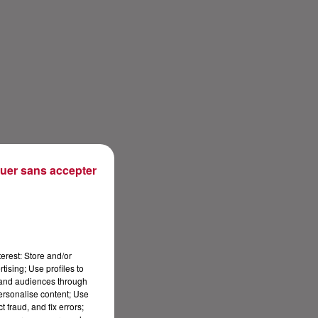
uer sans accepter
erest: Store and/or
tising; Use profiles to
tand audiences through
personalise content; Use
 fraud, and fix errors;