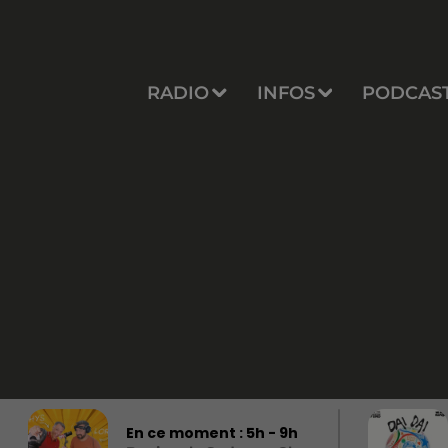
RADIO
INFOS
PODCAS
En ce moment :
5
h -
9
h