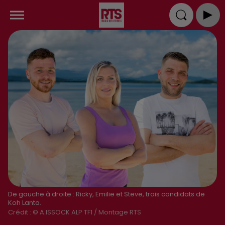
De gauche à droite : Ricky, Emilie et Steve, trois candidats de
Koh Lanta.
Crédit :
© A.ISSOCK ALP TF1 / Montage RTS