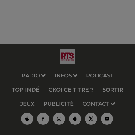
RADIO
INFOS
PODCAST
TOP INDÉ
CKOI CE TITRE ?
SORTIR
JEUX
PUBLICITÉ
CONTACT