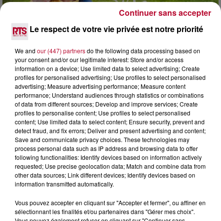
Continuer sans accepter
Le respect de votre vie privée est notre priorité
7 août 2026
We and
our (447) partners
do the following data processing based on
NOS IDÉES DE SORTIE POUR CE WEEK-END
your consent and/or our legitimate interest: Store and/or access
Comme tous les vendredis, voici une petite sélection des
information on a device; Use limited data to select advertising; Create
rendez-vous à ne pas manquer dans le coin. Que vous ayez
profiles for personalised advertising; Use profiles to select personalised
envie de voyager à l'autre bout du monde,...
advertising; Measure advertising performance; Measure content
performance; Understand audiences through statistics or combinations
of data from different sources; Develop and improve services; Create
profiles to personalise content; Use profiles to select personalised
content; Use limited data to select content; Ensure security, prevent and
detect fraud, and fix errors; Deliver and present advertising and content;
Save and communicate privacy choices. These technologies may
process personal data such as IP address and browsing data to offer
following functionalities: Identify devices based on information actively
requested; Use precise geolocation data; Match and combine data from
other data sources; Link different devices; Identify devices based on
information transmitted automatically.
Vous pouvez accepter en cliquant sur "Accepter et fermer", ou affiner en
sélectionnant les finalités et/ou partenaires dans "Gérer mes choix".
Vous pouvez également refuser en cliquant sur "Continuer sans