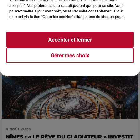
accepter". Vos préférences ne s'appliqueront que pour ce site. Vous
pouvez mettre à jour vos choix, ou retirer votre consentement à tout
moment via le lien "Gérer les cookies" situé en bas de chaque page.
7 août 2026
DINER CONCERT À LA MJC DE MARSEILLAN
Accepter et fermer
Gérer mes choix
6 août 2026
NÎMES : « LE RÊVE DU GLADIATEUR » INVESTIT