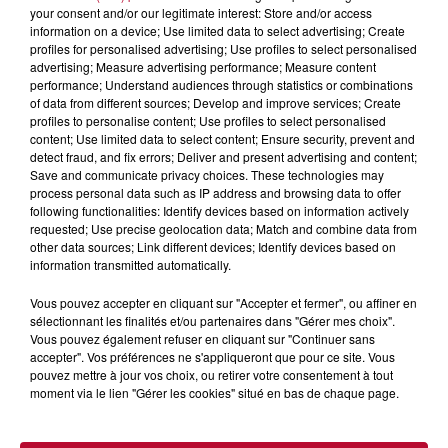
your consent and/or our legitimate interest: Store and/or access
information on a device; Use limited data to select advertising; Create
profiles for personalised advertising; Use profiles to select personalised
advertising; Measure advertising performance; Measure content
performance; Understand audiences through statistics or combinations
of data from different sources; Develop and improve services; Create
profiles to personalise content; Use profiles to select personalised
content; Use limited data to select content; Ensure security, prevent and
detect fraud, and fix errors; Deliver and present advertising and content;
Save and communicate privacy choices. These technologies may
process personal data such as IP address and browsing data to offer
following functionalities: Identify devices based on information actively
requested; Use precise geolocation data; Match and combine data from
4 août 2026
other data sources; Link different devices; Identify devices based on
HÉRAULT, PYRÉNÉES-ORIENTALES : TROIS
information transmitted automatically.
SPOTS DE SNORKELING À EXPLORER...
Pas besoin de bouteilles de plongée lourdes ni de diplômes
Vous pouvez accepter en cliquant sur "Accepter et fermer", ou affiner en
complexes pour observer la vie sous-marine. Cet été, un
sélectionnant les finalités et/ou partenaires dans "Gérer mes choix".
masque, un tuba et une paire de palmes...
Vous pouvez également refuser en cliquant sur "Continuer sans
accepter". Vos préférences ne s'appliqueront que pour ce site. Vous
pouvez mettre à jour vos choix, ou retirer votre consentement à tout
moment via le lien "Gérer les cookies" situé en bas de chaque page.