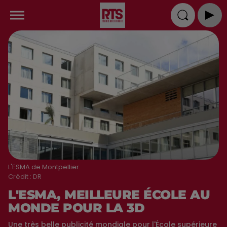
L'ESMA de Montpellier.
Crédit :
DR
L'ESMA, MEILLEURE ÉCOLE AU
MONDE POUR LA 3D
Une très belle publicité mondiale pour l'École supérieure