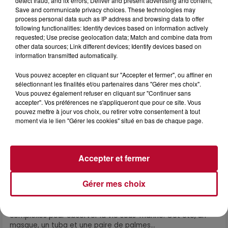
detect fraud, and fix errors; Deliver and present advertising and content;
Save and communicate privacy choices. These technologies may
process personal data such as IP address and browsing data to offer
following functionalities: Identify devices based on information actively
requested; Use precise geolocation data; Match and combine data from
other data sources; Link different devices; Identify devices based on
information transmitted automatically.
Vous pouvez accepter en cliquant sur "Accepter et fermer", ou affiner en
sélectionnant les finalités et/ou partenaires dans "Gérer mes choix".
Vous pouvez également refuser en cliquant sur "Continuer sans
accepter". Vos préférences ne s'appliqueront que pour ce site. Vous
pouvez mettre à jour vos choix, ou retirer votre consentement à tout
moment via le lien "Gérer les cookies" situé en bas de chaque page.
Accepter et fermer
4 août 2026
Gérer mes choix
HÉRAULT, PYRÉNÉES-ORIENTALES : TROIS
SPOTS DE SNORKELING À EXPLORER...
Pas besoin de bouteilles de plongée lourdes ni de diplômes
complexes pour observer la vie sous-marine. Cet été, un
masque, un tuba et une paire de palmes...