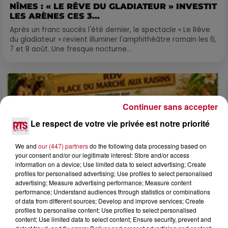
NÎMES : « LE RÊVE DU GLADIATEUR » INVESTIT
LES ARÈNES CES 3...
Après un franc succès l'été dernier, le spectacle « Le Rêve
du gladiateur » revient illuminer l'amphithéâtre romain les 6,
7 et 8 août. Une fresque nocturne...
Continuer sans accepter
Le respect de votre vie privée est notre priorité
We and
our (447) partners
do the following data processing based on
your consent and/or our legitimate interest: Store and/or access
information on a device; Use limited data to select advertising; Create
profiles for personalised advertising; Use profiles to select personalised
advertising; Measure advertising performance; Measure content
performance; Understand audiences through statistics or combinations
of data from different sources; Develop and improve services; Create
profiles to personalise content; Use profiles to select personalised
4 août 2026
content; Use limited data to select content; Ensure security, prevent and
FÊTE DE LA POLYNÉSIE À VILLEVEYRAC