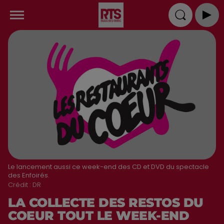
Le lancement aussi ce week-end des CD et DVD du spectacle
des Enfoirés.
Crédit :
DR
LA COLLECTE DES RESTOS DU
COEUR TOUT LE WEEK-END