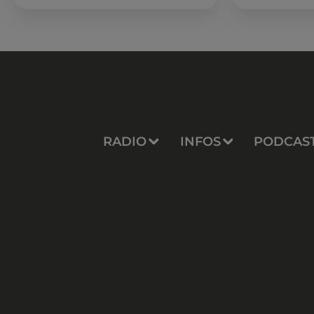
été, un masque
de palmes...
RADIO
INFOS
PODCAS