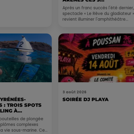
Après un franc succès l'été dernier,
spectacle « Le Rêve du gladiateur 
revient illuminer l'amphithéâtre
romain les 6, 7 et 8 août. Une fres
nocturne...
3 août 2026
PYRÉNÉES-
SOIRÉE DJ PLAYA
 : TROIS SPOTS
LING À
.
bouteilles de plongée
diplômes complexes
la vie sous-marine. Cet