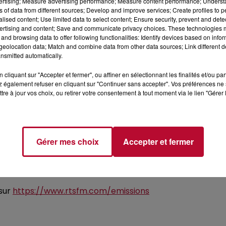
vertising; Measure advertising performance; Measure content performance; Unders
drôles et divertissantes.
ns of data from different sources; Develop and improve services; Create profiles to 
alised content; Use limited data to select content; Ensure security, prevent and detect
morosité !
ertising and content; Save and communicate privacy choices. These technologies
and browsing data to offer following functionalities: Identify devices based on infor
eolocation data; Match and combine data from other data sources; Link different de
nsmitted automatically.
radio RTS pour révéler et faire
la promotion des artiste
d’un classement de 30 titres
pour lesquels les auditeurs
cliquant sur "Accepter et fermer", ou affiner en sélectionnant les finalités et/ou pa
 au vendredi de 19h à 20h
« Le Top Indé, la Quotidienne »
 également refuser en cliquant sur "Continuer sans accepter". Vos préférences ne 
tre à jour vos choix, ou retirer votre consentement à tout moment via le lien "Gérer 
ettre
de découvrir les artistes en devenir et de faire évol
Guillaume vous révèle le classement des 30 titres
francop
la playlist d’RTS la semaine suivante
.
Pour voter ou parti
Gérer mes choix
Accepter et fermer
 sur
https://www.rtsfm.com/emissions