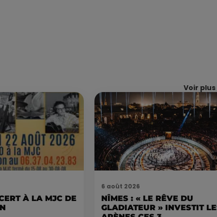
Voir plus
6 août 2026
CERT À LA MJC DE
NÎMES : « LE RÊVE DU
AN
GLADIATEUR » INVESTIT L
ARÈNES CES 3...