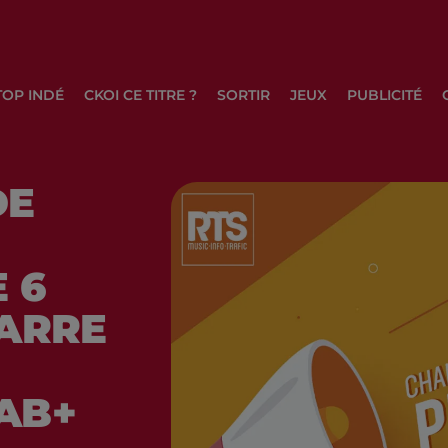
TOP INDÉ
CKOI CE TITRE ?
SORTIR
JEUX
PUBLICITÉ
DE
 6
MARRE
AB+