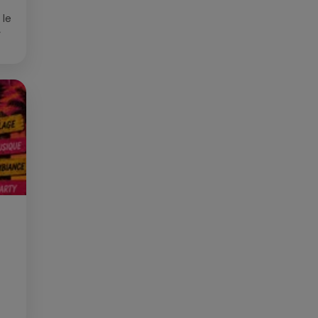
 le
»
que