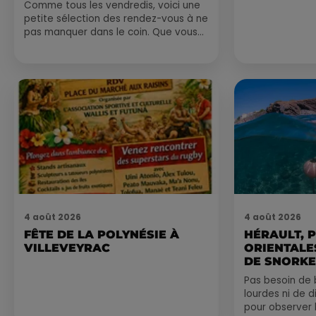
Comme tous les vendredis, voici une
petite sélection des rendez-vous à ne
pas manquer dans le coin. Que vous
ayez envie de voyager à l'autre bout
du monde,...
4 août 2026
4 août 2026
FÊTE DE LA POLYNÉSIE À
HÉRAULT, 
VILLEVEYRAC
ORIENTALES
DE SNORKE
EXPLORER..
Pas besoin de 
lourdes ni de 
pour observer 