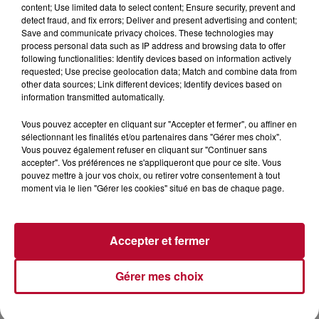
content; Use limited data to select content; Ensure security, prevent and
detect fraud, and fix errors; Deliver and present advertising and content;
Save and communicate privacy choices. These technologies may
7 août 2026
process personal data such as IP address and browsing data to offer
following functionalities: Identify devices based on information actively
NOS IDÉES DE SORTIE POUR CE WEEK-END
requested; Use precise geolocation data; Match and combine data from
Comme tous les vendredis, voici une petite sélection des
other data sources; Link different devices; Identify devices based on
rendez-vous à ne pas manquer dans le coin. Que vous ayez
information transmitted automatically.
envie de voyager à l'autre bout du monde,...
Vous pouvez accepter en cliquant sur "Accepter et fermer", ou affiner en
sélectionnant les finalités et/ou partenaires dans "Gérer mes choix".
Vous pouvez également refuser en cliquant sur "Continuer sans
accepter". Vos préférences ne s'appliqueront que pour ce site. Vous
pouvez mettre à jour vos choix, ou retirer votre consentement à tout
moment via le lien "Gérer les cookies" situé en bas de chaque page.
Accepter et fermer
Gérer mes choix