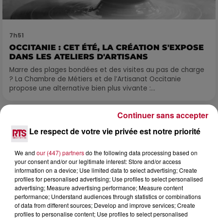
7h51
OCCITANIE : CET ÉTÉ, LA CRÉATION S'EXPOSE
DANS LES ATELIERS D'ARTISANS
Marre des plages bondées et des visites au pas de charge
? La Chambre de Métiers et de l’Artisanat Occitanie
propose une alternative bien plus vivante :...
Continuer sans accepter
Le respect de votre vie privée est notre priorité
We and
our (447) partners
do the following data processing based on
your consent and/or our legitimate interest: Store and/or access
information on a device; Use limited data to select advertising; Create
profiles for personalised advertising; Use profiles to select personalised
advertising; Measure advertising performance; Measure content
performance; Understand audiences through statistics or combinations
of data from different sources; Develop and improve services; Create
profiles to personalise content; Use profiles to select personalised