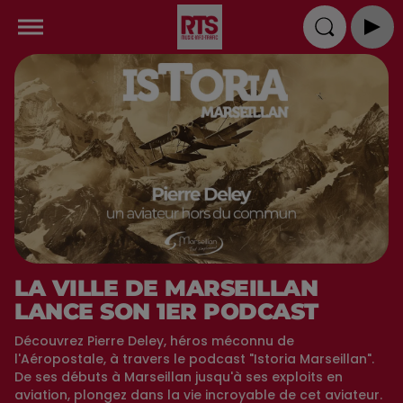
LA VILLE DE MARSEILLAN
LANCE SON 1ER PODCAST
Découvrez Pierre Deley, héros méconnu de
l'Aéropostale, à travers le podcast "Istoria Marseillan".
De ses débuts à Marseillan jusqu'à ses exploits en
aviation, plongez dans la vie incroyable de cet aviateur.