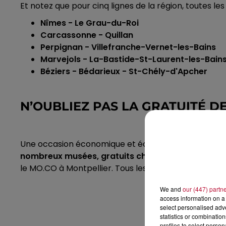
Et notez que pour cinq lignes de la région, toutes les
Nîmes - Le Grau-du-Roi
Carcassonne -
Quillan
Perpignan -
Villefranche-Vernet-les-Bains
Marvejols -
La-Bastide-St-Laurent-les-Bain
Béziers -
Bédarieux
-
St-Chély-d'Apcher
N’OUBLIEZ PAS LA GRATUITÉ D
Une occasion économique et écologique de découvrir l
nombreux musées, gratuits chaque 1er dimanche 
le
MO.CO
à Montpellier.
Tous les bons plans à découv
We and
our (447) partn
access information on a 
select personalised ad
statistics or combinatio
profiles to select person