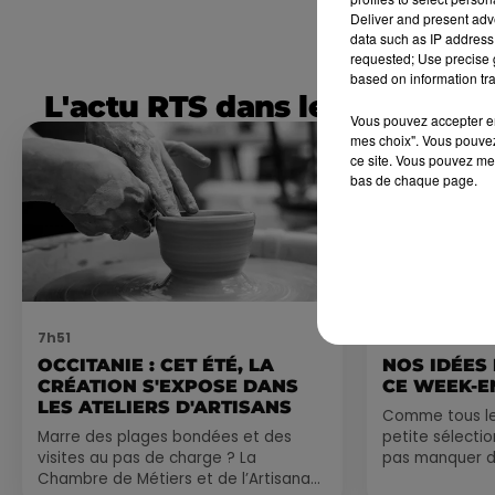
Deliver and present adv
data such as IP address 
requested; Use precise g
based on information tra
L'actu RTS dans le Sud
Vous pouvez accepter en 
mes choix". Vous pouvez
ce site. Vous pouvez met
bas de chaque page.
7h51
7 août 2026
OCCITANIE : CET ÉTÉ, LA
NOS IDÉES
CRÉATION S'EXPOSE DANS
CE WEEK-E
LES ATELIERS D'ARTISANS
Comme tous les
Marre des plages bondées et des
petite sélecti
visites au pas de charge ? La
pas manquer da
Chambre de Métiers et de l’Artisanat
ayez envie de 