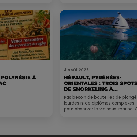
4 août 2026
 POLYNÉSIE À
HÉRAULT, PYRÉNÉES-
AC
ORIENTALES : TROIS SPOT
DE SNORKELING À
EXPLORER...
Pas besoin de bouteilles de plong
lourdes ni de diplômes complexes
pour observer la vie sous-marine. 
été, un masque, un tuba et une pai
de palmes...