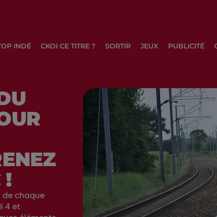
TOP INDÉ
CKOI CE TITRE ?
SORTIR
JEUX
PUBLICITÉ
 DU
POUR
RENEZ
 !
 de chaque
i 4 et