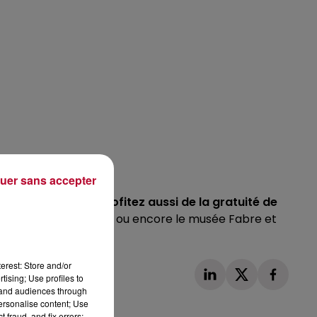
uer sans accepter
voyager dimanche,
profitez aussi de la gratuité de
 jacobins à Toulouse, ou encore le musée Fabre et
erest: Store and/or
tising; Use profiles to
tand audiences through
personalise content; Use
 fraud, and fix errors;