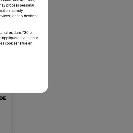
 may process personal
mation actively
vices; Identify devices
Publié : 3 mars 2023 à 10h44 par Corentin Aubry
rtenaires dans "Gérer
s'appliqueront que pour
les cookies" situé en
 DE