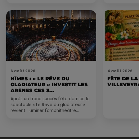
Occitanie propose une alternative
du monde,...
bien plus vivante :...
6 août 2026
4 août 2026
NÎMES : « LE RÊVE DU
FÊTE DE LA
GLADIATEUR » INVESTIT LES
VILLEVEYR
ARÈNES CES 3...
Après un franc succès l'été dernier, le
spectacle « Le Rêve du gladiateur »
revient illuminer l'amphithéâtre
romain les 6, 7 et 8 août. Une fresque
nocturne...