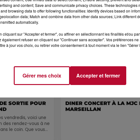
ertising and content; Save and communicate privacy choices. These technologies
and browsing data to offer following functionalities: Identify devices based on infor
eolocation data; Match and combine data from other data sources; Link different de
nsmitted automatically.
Voir plus
cliquant sur "Accepter et fermer", ou affiner en sélectionnant les finalités et/ou pa
 également refuser en cliquant sur "Continuer sans accepter". Vos préférences ne 
tre à jour vos choix, ou retirer votre consentement à tout moment via le lien "Gérer 
Gérer mes choix
Accepter et fermer
7 août 2026
 DE SORTIE POUR
DINER CONCERT À LA MJC
ND
MARSEILLAN
 vendredis, voici une
on des rendez-vous à ne
ns le coin. Que vous
voyager à l'autre bout