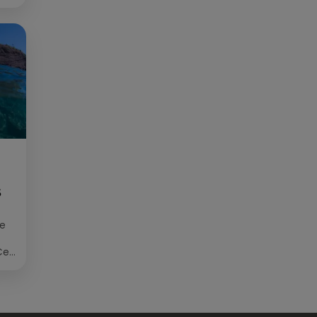
S
ée
Cet
re