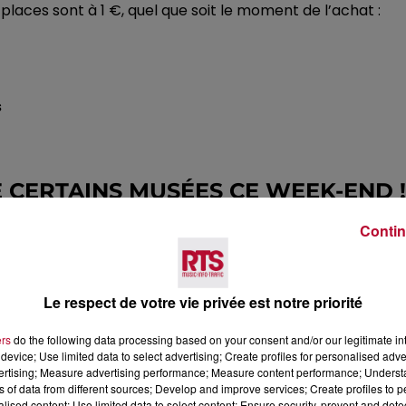
 places sont à 1 €, quel que soit le moment de l’achat :
s
E CERTAINS MUSÉES CE WEEK-END !
Contin
es villes et villages de la région.
Et si vous décidez de 
du mois.
Le musée Narbo
Via
à Narbonne, le couvent des
Le respect de votre vie privée est notre priorité
rir sur
le site Tourisme Occitanie.
ers
do the following data processing based on your consent and/or our legitimate int
device; Use limited data to select advertising; Create profiles for personalised adver
vertising; Measure advertising performance; Measure content performance; Unders
ns of data from different sources; Develop and improve services; Create profiles to 
alised content; Use limited data to select content; Ensure security, prevent and detect