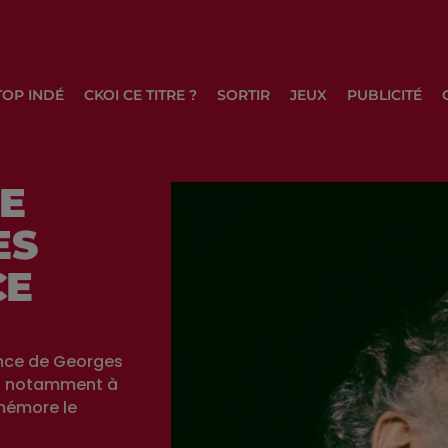
TOP INDÉ
CKOI CE TITRE ?
SORTIR
JEUX
PUBLICITÉ
RE
ES
CE
ance de Georges
s, notamment à
mmémore le