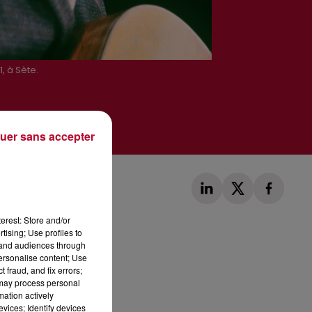
, à Sète.
uer sans accepter
erest: Store and/or
tising; Use profiles to
tand audiences through
personalise content; Use
 fraud, and fix errors;
Publié : 22 octobre 2021 à 11h15 par Loris
 may process personal
mation actively
vices; Identify devices