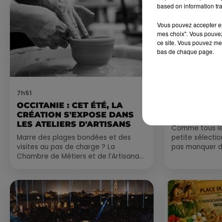
based on information tra
Vous pouvez accepter en 
mes choix". Vous pouvez
ce site. Vous pouvez met
bas de chaque page.
7h51
7 août 2026
OCCITANIE : CET ÉTÉ, LA
NOS IDÉES
CRÉATION S'EXPOSE DANS
CE WEEK-E
LES ATELIERS D'ARTISANS
Comme tous les
Marre des plages bondées et des
petite sélecti
visites au pas de charge ? La
pas manquer da
Chambre de Métiers et de l’Artisanat
ayez envie de 
Occitanie propose une alternative
du monde,...
bien plus vivante :...