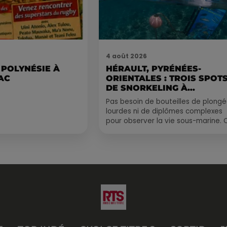
4 août 2026
 POLYNÉSIE À
HÉRAULT, PYRÉNÉES-
AC
ORIENTALES : TROIS SPOT
DE SNORKELING À
EXPLORER...
Pas besoin de bouteilles de plong
lourdes ni de diplômes complexes
pour observer la vie sous-marine. 
été, un masque, un tuba et une pai
de palmes...