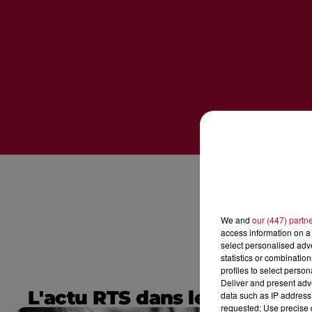
We and
our (447) partn
access information on a 
select personalised ad
statistics or combinatio
profiles to select person
Deliver and present adv
L'actu RTS dans le Sud
data such as IP address 
requested; Use precise g