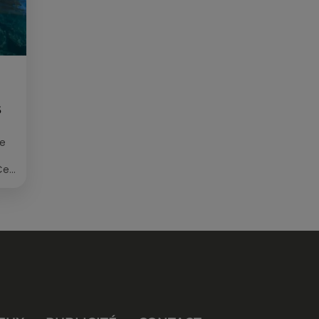
S
ée
Cet
re