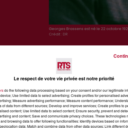
Georges Brassens est né le 22 octobre 1921
Crédit :
DR
Contin
Le respect de votre vie privée est notre priorité
ers
do the following data processing based on your consent and/or our legitimate int
device; Use limited data to select advertising; Create profiles for personalised adver
vertising; Measure advertising performance; Measure content performance; Unders
ns of data from different sources; Develop and improve services; Create profiles to 
alised content; Use limited data to select content; Ensure security, prevent and detect
ertising and content; Save and communicate privacy choices. These technologies
and browsing data to offer following functionalities: Identify devices based on infor
Voir plus
eolocation data; Match and combine data from other data sources; Link different de