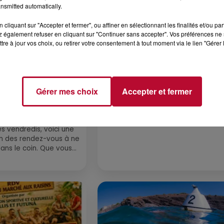
nsmitted automatically.
cliquant sur "Accepter et fermer", ou affiner en sélectionnant les finalités et/ou pa
 également refuser en cliquant sur "Continuer sans accepter". Vos préférences ne 
tre à jour vos choix, ou retirer votre consentement à tout moment via le lien "Gérer 
Gérer mes choix
Accepter et fermer
7 août 2026
 DE SORTIE POUR
DINER CONCERT À LA MJC
ND
MARSEILLAN
 vendredis, voici une
on des rendez-vous à ne
ns le coin. Que vous
voyager à l'autre bout