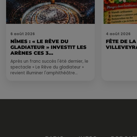
6 août 2026
4 août 2026
NÎMES : « LE RÊVE DU
FÊTE DE LA
GLADIATEUR » INVESTIT LES
VILLEVEYR
ARÈNES CES 3...
Après un franc succès l'été dernier, le
spectacle « Le Rêve du gladiateur »
revient illuminer l'amphithéâtre
romain les 6, 7 et 8 août. Une fresque
nocturne...