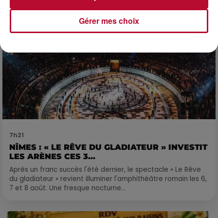
Gérer mes choix
7h21
NÎMES : « LE RÊVE DU GLADIATEUR » INVESTIT
LES ARÈNES CES 3...
Après un franc succès l'été dernier, le spectacle « Le Rêve
du gladiateur » revient illuminer l'amphithéâtre romain les 6,
7 et 8 août. Une fresque nocturne...