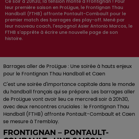
Ce soir à 20h30, la tension monte à Frontignan ! Pour
leur première saison en ProLigue, le Frontignan Thau
Handball (FTHB) affronte Pontault-Combault pour le
premier match des barrages des play-off. Mené par
leur nouveau coach, l'espagnol Asier Antonio Marcos, le
FTHB s'apprête à écrire une nouvelle page de son
Barrages aller de ProLigue : Une soirée à hauts enjeux
pour le Frontignan Thau Handball et Caen
C'est une soirée d'importance capitale dans le monde
du handball français qui se prépare. Les barrages aller
de ProLigue vont avoir lieu ce mercredi soir à 20h30,
avec deux rencontres cruciales : le Frontignan Thau
Handball (FTHB) affronte Pontault-Combault et Caen
se mesure à Tremblay.
FRONTIGNAN – PONTAULT-