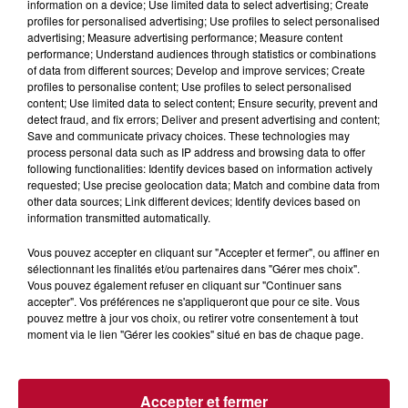
information on a device; Use limited data to select advertising; Create
parcours du FTHB dans les play-offs de la ProLigue. Si
profiles for personalised advertising; Use profiles to select personalised
le club héraultais parvient à l'emporter sur l'ensemble
advertising; Measure advertising performance; Measure content
des deux matches, il se qualifiera pour le Final4, ultime
performance; Understand audiences through statistics or combinations
of data from different sources; Develop and improve services; Create
étape avant le titre de champion.
profiles to personalise content; Use profiles to select personalised
content; Use limited data to select content; Ensure security, prevent and
C'est une route semée d'embûches qui attend donc le
detect fraud, and fix errors; Deliver and present advertising and content;
FTHB, mais avec la détermination, la cohésion du club
Save and communicate privacy choices. These technologies may
et l'énergie de ses supporters l'équipe est prête à
process personal data such as IP address and browsing data to offer
following functionalities: Identify devices based on information actively
relever le défi. Une chose est sûre : ces prochains
requested; Use precise geolocation data; Match and combine data from
matches promettent des moments de handball
other data sources; Link different devices; Identify devices based on
intenses et passionnants ! Tous avec le FTHB
information transmitted automatically.
Vous pouvez accepter en cliquant sur "Accepter et fermer", ou affiner en
sélectionnant les finalités et/ou partenaires dans "Gérer mes choix".
Vous pouvez également refuser en cliquant sur "Continuer sans
accepter". Vos préférences ne s'appliqueront que pour ce site. Vous
pouvez mettre à jour vos choix, ou retirer votre consentement à tout
moment via le lien "Gérer les cookies" situé en bas de chaque page.
L'actu RTS dans le Sud
Voir plus
Accepter et fermer