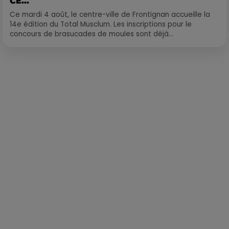
CE...
Ce mardi 4 août, le centre-ville de Frontignan accueille la
14e édition du Total Musclum. Les inscriptions pour le
concours de brasucades de moules sont déjà...
Publié : 26 janvier 2022 à 12h10 par Loris