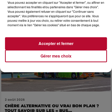
NOS IDÉES DE SORTIES POUR CETTE SEMAINE
Vous pouvez accepter en cliquant sur "Accepter et fermer", ou affiner en
sélectionnant les finalités et/ou partenaires dans "Gérer mes choix".
Début août, c’est le cœur de l’été. La semaine débute, et
Vous pouvez également refuser en cliquant sur "Continuer sans
comme tous les lundis de l’été, on ouvre l’agenda qui est
accepter". Vos préférences ne s'appliqueront que pour ce site. Vous
encore bien rempli ! Entre sessions...
pouvez mettre à jour vos choix, ou retirer votre consentement à tout
moment via le lien "Gérer les cookies" situé en bas de chaque page.
Accepter et fermer
Gérer mes choix
2 août 2026
CHÈRE ALTERNATIVE OU VRAI BON PLAN ?
TOUT SAVOIR SUR LES « BUS...