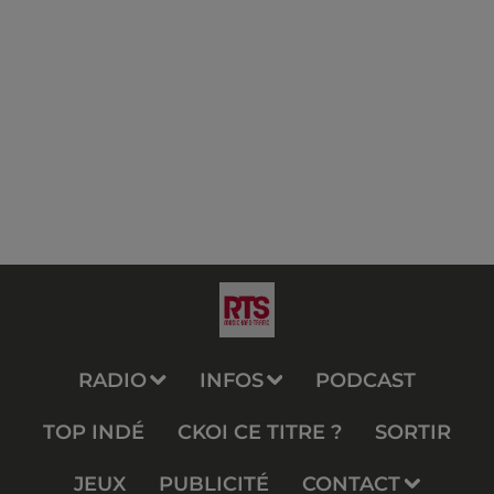
RADIO
INFOS
PODCAST
TOP INDÉ
CKOI CE TITRE ?
SORTIR
JEUX
PUBLICITÉ
CONTACT