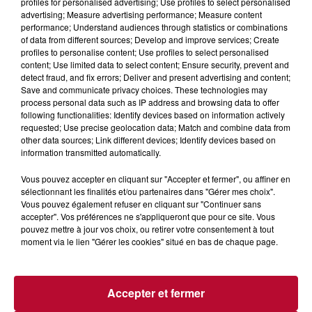
profiles for personalised advertising; Use profiles to select personalised
advertising; Measure advertising performance; Measure content
performance; Understand audiences through statistics or combinations
of data from different sources; Develop and improve services; Create
profiles to personalise content; Use profiles to select personalised
content; Use limited data to select content; Ensure security, prevent and
detect fraud, and fix errors; Deliver and present advertising and content;
Save and communicate privacy choices. These technologies may
process personal data such as IP address and browsing data to offer
following functionalities: Identify devices based on information actively
requested; Use precise geolocation data; Match and combine data from
6 août 2026
other data sources; Link different devices; Identify devices based on
NÎMES : « LE RÊVE DU GLADIATEUR » INVESTIT
information transmitted automatically.
LES ARÈNES CES 3...
Vous pouvez accepter en cliquant sur "Accepter et fermer", ou affiner en
Après un franc succès l'été dernier, le spectacle « Le Rêve
sélectionnant les finalités et/ou partenaires dans "Gérer mes choix".
du gladiateur » revient illuminer l'amphithéâtre romain les 6,
Vous pouvez également refuser en cliquant sur "Continuer sans
7 et 8 août. Une fresque nocturne...
accepter". Vos préférences ne s'appliqueront que pour ce site. Vous
pouvez mettre à jour vos choix, ou retirer votre consentement à tout
moment via le lien "Gérer les cookies" situé en bas de chaque page.
Accepter et fermer