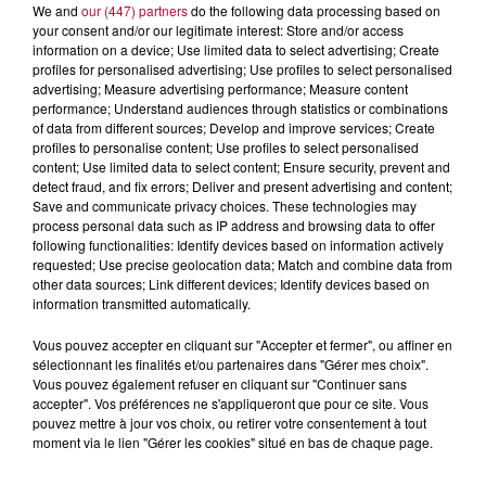
We and
our (447) partners
do the following data processing based on
your consent and/or our legitimate interest: Store and/or access
information on a device; Use limited data to select advertising; Create
profiles for personalised advertising; Use profiles to select personalised
advertising; Measure advertising performance; Measure content
performance; Understand audiences through statistics or combinations
of data from different sources; Develop and improve services; Create
profiles to personalise content; Use profiles to select personalised
content; Use limited data to select content; Ensure security, prevent and
detect fraud, and fix errors; Deliver and present advertising and content;
Save and communicate privacy choices. These technologies may
process personal data such as IP address and browsing data to offer
7h38
following functionalities: Identify devices based on information actively
NOS IDÉES DE SORTIES POUR CETTE SEMAINE
requested; Use precise geolocation data; Match and combine data from
other data sources; Link different devices; Identify devices based on
Féria de Béziers, observation de l’éclipse solaire et soirées
information transmitted automatically.
au pied du pont du Gard : Voici quelques idées de sorties
sympa à faire en famille ou entre...
Vous pouvez accepter en cliquant sur "Accepter et fermer", ou affiner en
sélectionnant les finalités et/ou partenaires dans "Gérer mes choix".
Vous pouvez également refuser en cliquant sur "Continuer sans
accepter". Vos préférences ne s'appliqueront que pour ce site. Vous
pouvez mettre à jour vos choix, ou retirer votre consentement à tout
moment via le lien "Gérer les cookies" situé en bas de chaque page.