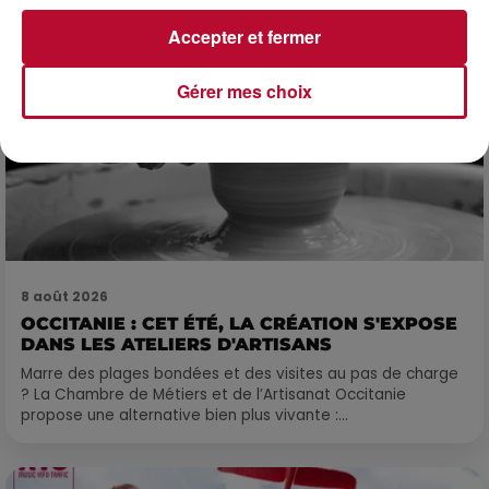
Accepter et fermer
Gérer mes choix
8 août 2026
OCCITANIE : CET ÉTÉ, LA CRÉATION S'EXPOSE
DANS LES ATELIERS D'ARTISANS
Marre des plages bondées et des visites au pas de charge
? La Chambre de Métiers et de l’Artisanat Occitanie
propose une alternative bien plus vivante :...