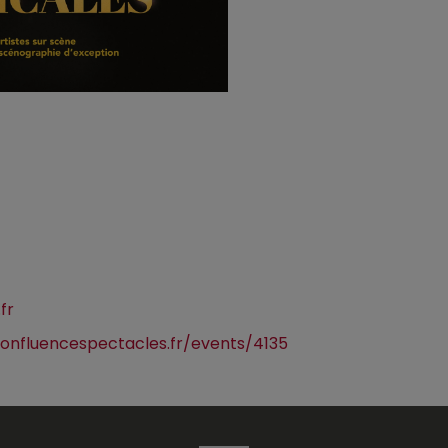
fr
e.confluencespectacles.fr/events/4135