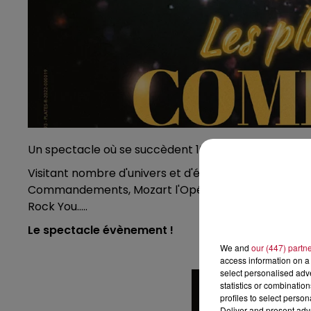
Un spectacle où se succèdent 10 tableaux des Coméd
Visitant nombre d'univers et d'époques de Roméo et J
Commandements, Mozart l'Opéra Rock, Notre Dame de 
Rock You.....
Le spectacle évènement !
We and
our (447) partn
access information on a 
select personalised ad
statistics or combinatio
profiles to select person
Deliver and present adv