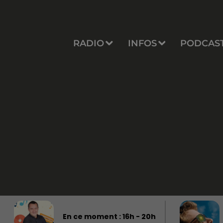
RADIO
INFOS
PODCAS
En ce moment :
16
h -
20
h