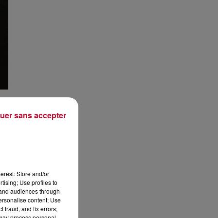
uer sans accepter
ll
erest: Store and/or
tising; Use profiles to
tand audiences through
personalise content; Use
 fraud, and fix errors;
 may process personal