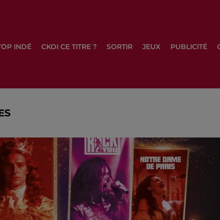
TOP INDÉ
CKOI CE TITRE ?
SORTIR
JEUX
PUBLICITÉ
ES