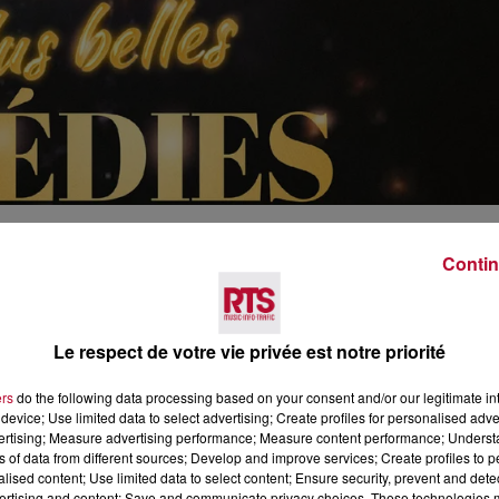
ies Musicales les plus appréciées.
Contin
uliette au Roi Soleil mais encore Les Dix
Paris, Mistinguett, Les Misérables, Grease, Cats, We Wi
Le respect de votre vie privée est notre priorité
ers
do the following data processing based on your consent and/or our legitimate int
device; Use limited data to select advertising; Create profiles for personalised adver
vertising; Measure advertising performance; Measure content performance; Unders
ns of data from different sources; Develop and improve services; Create profiles to 
alised content; Use limited data to select content; Ensure security, prevent and detect
ertising and content; Save and communicate privacy choices. These technologies