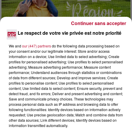
Continuer sans accepter
7 août 2026
Le respect de votre vie privée est notre priorité
NOS IDÉES DE SORTIE POUR CE WEEK-END
Comme tous les vendredis, voici une petite sélection des
We and
our (447) partners
do the following data processing based on
rendez-vous à ne pas manquer dans le coin. Que vous ayez
your consent and/or our legitimate interest: Store and/or access
information on a device; Use limited data to select advertising; Create
envie de voyager à l'autre bout du monde,...
profiles for personalised advertising; Use profiles to select personalised
advertising; Measure advertising performance; Measure content
performance; Understand audiences through statistics or combinations
of data from different sources; Develop and improve services; Create
profiles to personalise content; Use profiles to select personalised
content; Use limited data to select content; Ensure security, prevent and
detect fraud, and fix errors; Deliver and present advertising and content;
Save and communicate privacy choices. These technologies may
process personal data such as IP address and browsing data to offer
following functionalities: Identify devices based on information actively
requested; Use precise geolocation data; Match and combine data from
other data sources; Link different devices; Identify devices based on
information transmitted automatically.