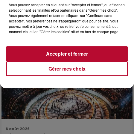
Vous pouvez accepter en cliquant sur "Accepter et fermer", ou affiner en
sélectionnant les finalités et/ou partenaires dans "Gérer mes choix".
Vous pouvez également refuser en cliquant sur "Continuer sans
accepter". Vos préférences ne s'appliqueront que pour ce site. Vous
7 août 2026
pouvez mettre à jour vos choix, ou retirer votre consentement à tout
DINER CONCERT À LA MJC DE MARSEILLAN
moment via le lien "Gérer les cookies" situé en bas de chaque page.
Accepter et fermer
Gérer mes choix
6 août 2026