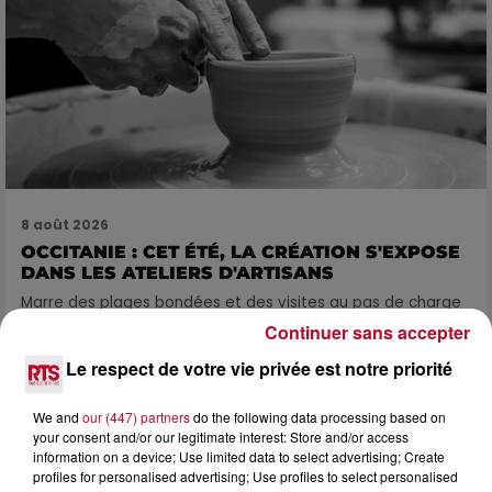
8 août 2026
OCCITANIE : CET ÉTÉ, LA CRÉATION S'EXPOSE
DANS LES ATELIERS D'ARTISANS
Marre des plages bondées et des visites au pas de charge
? La Chambre de Métiers et de l’Artisanat Occitanie
Continuer sans accepter
propose une alternative bien plus vivante :...
Le respect de votre vie privée est notre priorité
We and
our (447) partners
do the following data processing based on
your consent and/or our legitimate interest: Store and/or access
information on a device; Use limited data to select advertising; Create
profiles for personalised advertising; Use profiles to select personalised