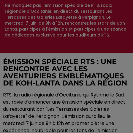
Ne manquez pas l'émission spéciale de RTS, radio
régionale d'Occitanie, en direct du restaurant Les
Terrasses des Galeries Lafayette à Perpignan. Le
mercredi 7 juin, de 9h à 12h, rencontrez les stars de Koh-
Lanta, participez à l'émission et participez à une séance
de dédicaces exclusive pour les auditeurs d'RTS.
ÉMISSION SPÉCIALE RTS : UNE
RENCONTRE AVEC LES
AVENTURIERS EMBLÉMATIQUES
DE KOH-LANTA DANS LA RÉGION
RTS, la radio régionale d'Occitanie qui Rythme le Sud,
est ravie d'annoncer une émission spéciale en direct
du restaurant bar "Les Terrasses des Galeries
Lafayette" de Perpignan. L'émission aura lieu le
mercredi 7 juin de 9h à 12h et promet d'être une
expérience inoubliable pour les fans de l'émission