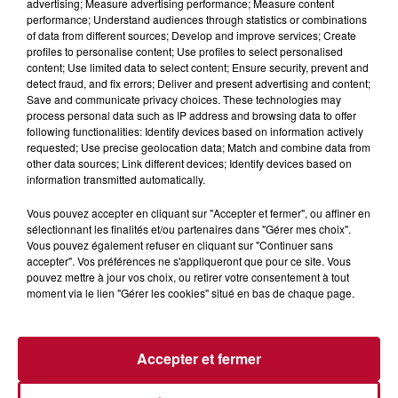
advertising; Measure advertising performance; Measure content
performance; Understand audiences through statistics or combinations
of data from different sources; Develop and improve services; Create
profiles to personalise content; Use profiles to select personalised
content; Use limited data to select content; Ensure security, prevent and
detect fraud, and fix errors; Deliver and present advertising and content;
Save and communicate privacy choices. These technologies may
process personal data such as IP address and browsing data to offer
following functionalities: Identify devices based on information actively
requested; Use precise geolocation data; Match and combine data from
other data sources; Link different devices; Identify devices based on
7 août 2026
information transmitted automatically.
NOS IDÉES DE SORTIE POUR CE WEEK-END
Vous pouvez accepter en cliquant sur "Accepter et fermer", ou affiner en
Comme tous les vendredis, voici une petite sélection des
sélectionnant les finalités et/ou partenaires dans "Gérer mes choix".
rendez-vous à ne pas manquer dans le coin. Que vous ayez
Vous pouvez également refuser en cliquant sur "Continuer sans
envie de voyager à l'autre bout du monde,...
accepter". Vos préférences ne s'appliqueront que pour ce site. Vous
pouvez mettre à jour vos choix, ou retirer votre consentement à tout
moment via le lien "Gérer les cookies" situé en bas de chaque page.
Accepter et fermer