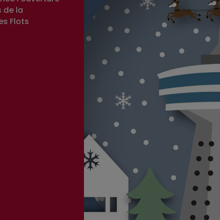
 de la
es Flots