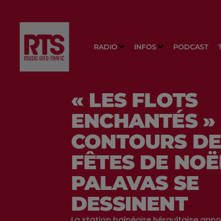
RADIO
INFOS
PODCAST
« LES FLOTS
ENCHANTÉS » 
CONTOURS DE
FÊTES DE NOË
PALAVAS SE
DESSINENT
La station balnéaire héraultaise anno