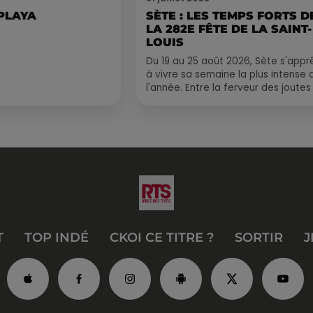
 PLAYA
SÈTE : LES TEMPS FORTS D
LA 282E FÊTE DE LA SAINT-
LOUIS
Du 19 au 25 août 2026, Sète s'appr
à vivre sa semaine la plus intense 
l'année. Entre la ferveur des joutes
le Cadre Royal, le retour de
traditions...
T
TOP INDÉ
CKOI CE TITRE ?
SORTIR
J