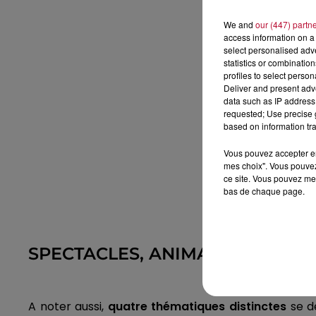
We and
our (447) partn
access information on a 
select personalised ad
statistics or combinatio
profiles to select person
Deliver and present adv
data such as IP address 
requested; Use precise g
based on information tra
Vous pouvez accepter en 
mes choix". Vous pouvez
ce site. Vous pouvez met
bas de chaque page.
SPECTACLES, ANIMATIONS, MA
A noter aussi,
quatre thématiques distinctes
se d