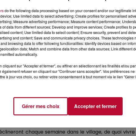
ers
do the following data processing based on your consent and/or our legitimate int
device; Use limited data to select advertising; Create profiles for personalised adver
vertising; Measure advertising performance; Measure content performance; Unders
ns of data from different sources; Develop and improve services; Create profiles to 
alised content; Use limited data to select content; Ensure security, prevent and detect
ertising and content; Save and communicate privacy choices. These technologies
and browsing data to offer following functionalities: Identify devices based on infor
eolocation data; Match and combine data from other data sources; Link different de
nsmitted automatically.
cliquant sur "Accepter et fermer", ou affiner en sélectionnant les finalités et/ou pa
 également refuser en cliquant sur "Continuer sans accepter". Vos préférences ne 
tre à jour vos choix, ou retirer votre consentement à tout moment via le lien "Gérer 
Gérer mes choix
Accepter et fermer
NÈGES…
éclineront chaque semaine dans le village, de quoi vivre 