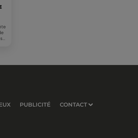
E
ête
de
 sur
EUX
PUBLICITÉ
CONTACT