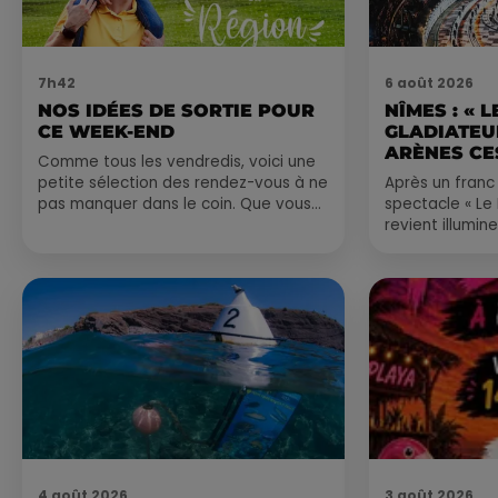
7h42
6 août 2026
NOS IDÉES DE SORTIE POUR
NÎMES : « 
CE WEEK-END
GLADIATEUR
ARÈNES CES
Comme tous les vendredis, voici une
petite sélection des rendez-vous à ne
Après un franc 
pas manquer dans le coin. Que vous
spectacle « Le
ayez envie de voyager à l'autre bout
revient illumin
du monde,...
romain les 6, 7
nocturne...
4 août 2026
3 août 2026