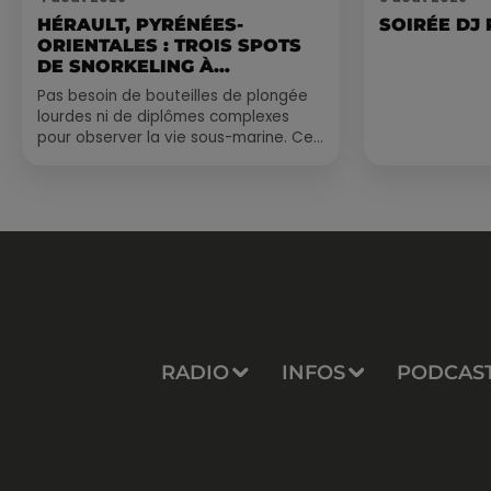
HÉRAULT, PYRÉNÉES-
SOIRÉE DJ
ORIENTALES : TROIS SPOTS
DE SNORKELING À
EXPLORER...
Pas besoin de bouteilles de plongée
lourdes ni de diplômes complexes
pour observer la vie sous-marine. Cet
été, un masque, un tuba et une paire
de palmes...
RADIO
INFOS
PODCAS