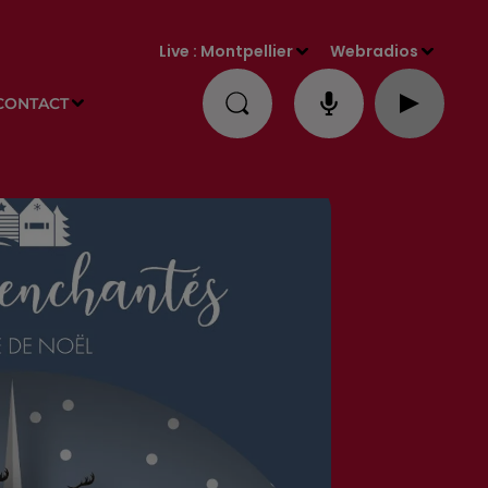
Live :
Montpellier
Webradios
CONTACT