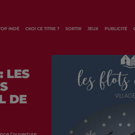
TOP INDÉ
CKOI CE TITRE ?
SORTIR
JEUX
PUBLICITÉ
: LES
S
L DE
nce l’ouverture