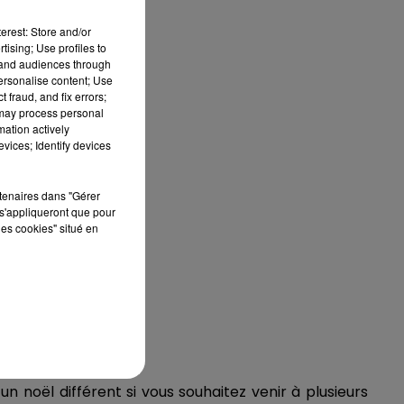
erest: Store and/or
tising; Use profiles to
tand audiences through
personalise content; Use
 fraud, and fix errors;
 may process personal
mation actively
vices; Identify devices
rtenaires dans "Gérer
s'appliqueront que pour
les cookies" situé en
un noël différent si vous souhaitez venir à plusieurs