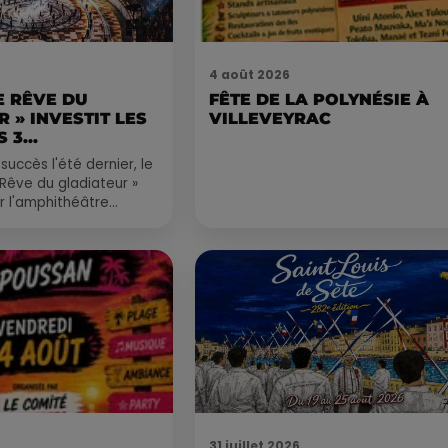
4 août 2026
LE RÊVE DU
FÊTE DE LA POLYNÉSIE À
 » INVESTIT LES
VILLEVEYRAC
 3...
succès l'été dernier, le
 Rêve du gladiateur »
er l'amphithéâtre
 et 8 août. Une fresque
31 juillet 2026