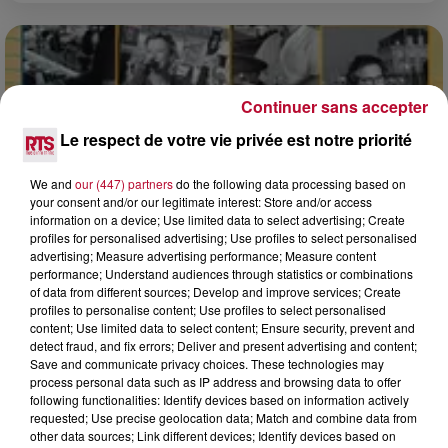
Continuer sans accepter
Le respect de votre vie privée est notre priorité
We and
our (447) partners
do the following data processing based on
your consent and/or our legitimate interest: Store and/or access
information on a device; Use limited data to select advertising; Create
profiles for personalised advertising; Use profiles to select personalised
advertising; Measure advertising performance; Measure content
performance; Understand audiences through statistics or combinations
of data from different sources; Develop and improve services; Create
0h01
profiles to personalise content; Use profiles to select personalised
content; Use limited data to select content; Ensure security, prevent and
DINER CONCERT À LA MJC DE MARSEILLAN
detect fraud, and fix errors; Deliver and present advertising and content;
Save and communicate privacy choices. These technologies may
process personal data such as IP address and browsing data to offer
following functionalities: Identify devices based on information actively
requested; Use precise geolocation data; Match and combine data from
other data sources; Link different devices; Identify devices based on