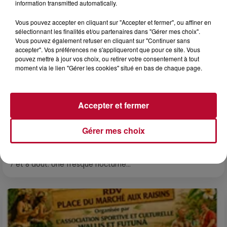
information transmitted automatically.
Vous pouvez accepter en cliquant sur "Accepter et fermer", ou affiner en
sélectionnant les finalités et/ou partenaires dans "Gérer mes choix".
Vous pouvez également refuser en cliquant sur "Continuer sans
accepter". Vos préférences ne s'appliqueront que pour ce site. Vous
pouvez mettre à jour vos choix, ou retirer votre consentement à tout
moment via le lien "Gérer les cookies" situé en bas de chaque page.
Accepter et fermer
6 août 2026
NÎMES : « LE RÊVE DU GLADIATEUR » INVESTIT
Gérer mes choix
LES ARÈNES CES 3...
Après un franc succès l'été dernier, le spectacle « Le Rêve
du gladiateur » revient illuminer l'amphithéâtre romain les 6,
7 et 8 août. Une fresque nocturne...