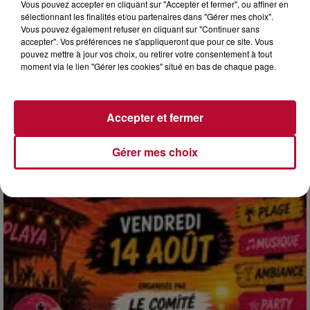
Vous pouvez accepter en cliquant sur "Accepter et fermer", ou affiner en
sélectionnant les finalités et/ou partenaires dans "Gérer mes choix".
Vous pouvez également refuser en cliquant sur "Continuer sans
4 août 2026
accepter". Vos préférences ne s'appliqueront que pour ce site. Vous
HÉRAULT, PYRÉNÉES-ORIENTALES : TROIS
pouvez mettre à jour vos choix, ou retirer votre consentement à tout
SPOTS DE SNORKELING À EXPLORER...
moment via le lien "Gérer les cookies" situé en bas de chaque page.
Pas besoin de bouteilles de plongée lourdes ni de diplômes
complexes pour observer la vie sous-marine. Cet été, un
masque, un tuba et une paire de palmes...
Accepter et fermer
Gérer mes choix