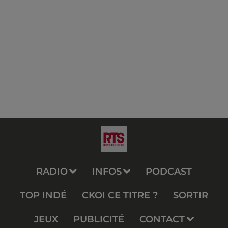
RADIO
INFOS
PODCAST
TOP INDÉ
CKOI CE TITRE ?
SORTIR
JEUX
PUBLICITÉ
CONTACT