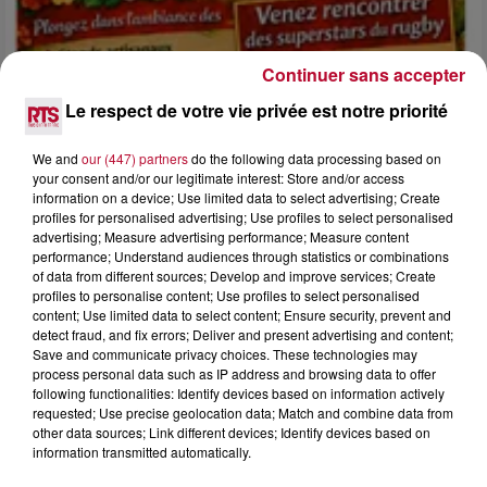
Continuer sans accepter
Le respect de votre vie privée est notre priorité
4 août 2026
We and
our (447) partners
do the following data processing based on
your consent and/or our legitimate interest: Store and/or access
FÊTE DE LA POLYNÉSIE À VILLEVEYRAC
information on a device; Use limited data to select advertising; Create
profiles for personalised advertising; Use profiles to select personalised
advertising; Measure advertising performance; Measure content
performance; Understand audiences through statistics or combinations
of data from different sources; Develop and improve services; Create
profiles to personalise content; Use profiles to select personalised
content; Use limited data to select content; Ensure security, prevent and
detect fraud, and fix errors; Deliver and present advertising and content;
Save and communicate privacy choices. These technologies may
process personal data such as IP address and browsing data to offer
following functionalities: Identify devices based on information actively
requested; Use precise geolocation data; Match and combine data from
other data sources; Link different devices; Identify devices based on
information transmitted automatically.