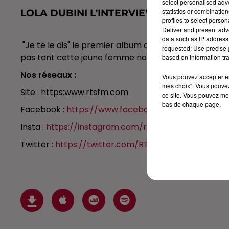
select personalised ad
statistics or combinatio
LOLA DUBINI L'INTERVIEW CARRÉ VIP
profiles to select person
Deliver and present adv
data such as IP address 
"Je te le dis" le premier album de Lola Dubini vient d
requested; Use precise g
pas tant cette jeune femme nous a marquée.
based on information tra
Nos réseaux :
Vous pouvez accepter en 
mes choix". Vous pouvez
Site : https:www.rtsfm.com
ce site. Vous pouvez met
bas de chaque page.
Facebook :
https://www.facebook.com/rtslaradiodu.
Insta :
https://instagram.com/rtslaradiodusud​
Twitter :
https://twitter.com/RTS_FM