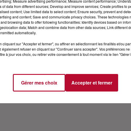
vertising; Measure advertising performance; Measure content performance; Unders
ns of data from different sources; Develop and improve services; Create profiles to 
 DÉCOUVREZ SON ALBUM
alised content; Use limited data to select content; Ensure security, prevent and detect
ertising and content; Save and communicate privacy choices. These technologies
and browsing data to offer following functionalities: Identify devices based on infor
e sortir. Nico est parti à la rencontre de Lola Dubuni. Péti
eolocation data; Match and combine data from other data sources; Link different de
nsmitted automatically.
cliquant sur "Accepter et fermer", ou affiner en sélectionnant les finalités et/ou pa
 également refuser en cliquant sur "Continuer sans accepter". Vos préférences ne 
tre à jour vos choix, ou retirer votre consentement à tout moment via le lien "Gérer 
..
Gérer mes choix
Accepter et fermer