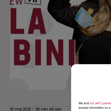
We and
our (447) partn
access information on a 
18 mai 2021 - 39 min 46 sec