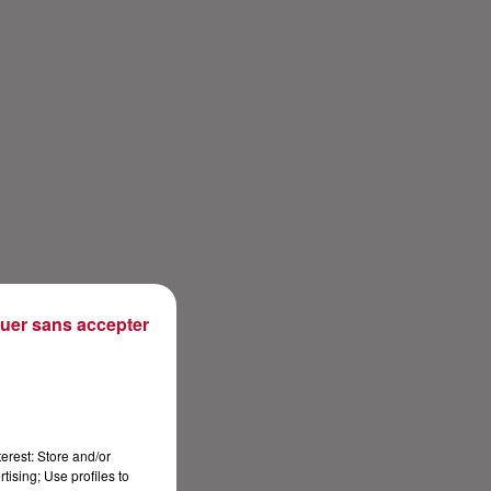
uer sans accepter
erest: Store and/or
tising; Use profiles to