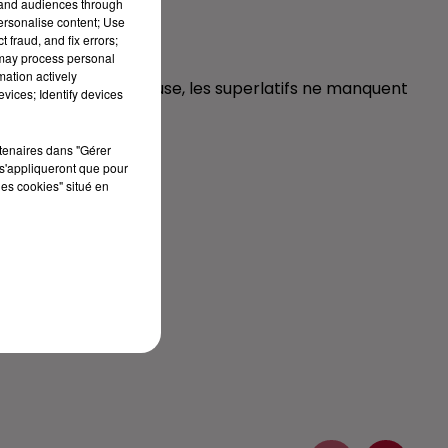
tand audiences through
personalise content; Use
 fraud, and fix errors;
 may process personal
mation actively
llante, drôle, talentueuse, les superlatifs ne manquent
vices; Identify devices
rtenaires dans "Gérer
s'appliqueront que pour
les cookies" situé en