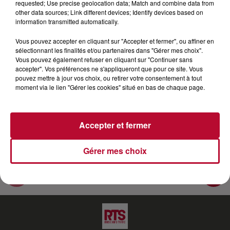
requested; Use precise geolocation data; Match and combine data from
other data sources; Link different devices; Identify devices based on
"Je te le dis" le premier album de Lola Dubini vient de
information transmitted automatically.
sortir. Nico est parti à la rencontre de Lola Dubuni.
Vous pouvez accepter en cliquant sur "Accepter et fermer", ou affiner en
Pétillante, drôle, talentueuse, les superlatifs ne
sélectionnant les finalités et/ou partenaires dans "Gérer mes choix".
manquent pas tant cette jeune femme nous a
Vous pouvez également refuser en cliquant sur "Continuer sans
marquée. Nos réseaux : Site : https:www.rtsfm.com
accepter". Vos préférences ne s'appliqueront que pour ce site. Vous
pouvez mettre à jour vos choix, ou retirer votre consentement à tout
Facebook : https://www.facebook.com/rtslaradiodu...
moment via le lien "Gérer les cookies" situé en bas de chaque page.
Insta : https://instagram.com/rtslaradiodusud​ Twitter
: https://twitter.com/RTS_FM
Accepter et fermer
Gérer mes choix