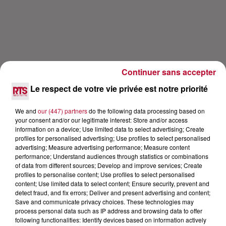
Continuer sans accepter
Le respect de votre vie privée est notre priorité
We and
our (447) partners
do the following data processing based on
your consent and/or our legitimate interest: Store and/or access
Lecture (39 min 46 sec)
information on a device; Use limited data to select advertising; Create
profiles for personalised advertising; Use profiles to select personalised
advertising; Measure advertising performance; Measure content
performance; Understand audiences through statistics or combinations
of data from different sources; Develop and improve services; Create
RTS
profiles to personalise content; Use profiles to select personalised
content; Use limited data to select content; Ensure security, prevent and
18 mai 2021 - 39 min 46 sec
detect fraud, and fix errors; Deliver and present advertising and content;
LOLA DUBINI L'INTERVIEW CARRÉ VIP
Save and communicate privacy choices. These technologies may
process personal data such as IP address and browsing data to offer
DÉCOUVREZ SON ALBUM
following functionalities: Identify devices based on information actively