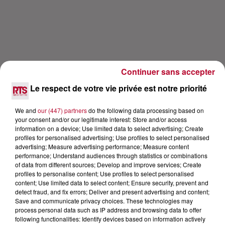
Continuer sans accepter
Le respect de votre vie privée est notre priorité
We and
our (447) partners
do the following data processing based on
your consent and/or our legitimate interest: Store and/or access
Lecture (39 min 46 sec)
information on a device; Use limited data to select advertising; Create
profiles for personalised advertising; Use profiles to select personalised
advertising; Measure advertising performance; Measure content
performance; Understand audiences through statistics or combinations
of data from different sources; Develop and improve services; Create
RTS
profiles to personalise content; Use profiles to select personalised
content; Use limited data to select content; Ensure security, prevent and
18 mai 2021 - 39 min 46 sec
detect fraud, and fix errors; Deliver and present advertising and content;
LOLA DUBINI L'INTERVIEW CARRÉ VIP
Save and communicate privacy choices. These technologies may
process personal data such as IP address and browsing data to offer
DÉCOUVREZ SON ALBUM
following functionalities: Identify devices based on information actively