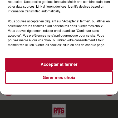
requested; Use precise geolocation data; Match and combine data from
other data sources; Link different devices; Identify devices based on
"Je te le dis" le premier album de Lola Dubini vient de
information transmitted automatically.
sortir. Nico est parti à la rencontre de Lola Dubuni.
Vous pouvez accepter en cliquant sur "Accepter et fermer", ou affiner en
Pétillante, drôle, talentueuse, les superlatifs ne
sélectionnant les finalités et/ou partenaires dans "Gérer mes choix".
manquent pas tant cette jeune femme nous a
Vous pouvez également refuser en cliquant sur "Continuer sans
marquée. Nos réseaux : Site : https:www.rtsfm.com
accepter". Vos préférences ne s'appliqueront que pour ce site. Vous
pouvez mettre à jour vos choix, ou retirer votre consentement à tout
Facebook : https://www.facebook.com/rtslaradiodu...
moment via le lien "Gérer les cookies" situé en bas de chaque page.
Insta : https://instagram.com/rtslaradiodusud​ Twitter
: https://twitter.com/RTS_FM
Accepter et fermer
Gérer mes choix