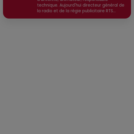
technique. Aujourd'hui directeur général de
la radio et de la régie publicitaire RTS
Communication, il est également directeur
de publication, avec une spécialisation
dans l'actualité high-tech, économique et
environnementale. Secteurs préviligiés :
High-Tech, IA, Economique, Environnement