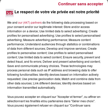
Continuer sans accepter
Le respect de votre vie privée est notre priorité
We and
our (447) partners
do the following data processing based on
your consent and/or our legitimate interest: Store and/or access
information on a device; Use limited data to select advertising; Create
profiles for personalised advertising; Use profiles to select personalised
advertising; Measure advertising performance; Measure content
performance; Understand audiences through statistics or combinations
of data from different sources; Develop and improve services; Create
profiles to personalise content; Use profiles to select personalised
content; Use limited data to select content; Ensure security, prevent and
8 août 2026
detect fraud, and fix errors; Deliver and present advertising and content;
Save and communicate privacy choices. These technologies may
OCCITANIE : CET ÉTÉ, LA CRÉATION S'EXPOSE
process personal data such as IP address and browsing data to offer
DANS LES ATELIERS D'ARTISANS
following functionalities: Identify devices based on information actively
Marre des plages bondées et des visites au pas de charge
requested; Use precise geolocation data; Match and combine data from
? La Chambre de Métiers et de l’Artisanat Occitanie
other data sources; Link different devices; Identify devices based on
propose une alternative bien plus vivante :...
information transmitted automatically.
Vous pouvez accepter en cliquant sur "Accepter et fermer", ou affiner en
sélectionnant les finalités et/ou partenaires dans "Gérer mes choix".
Vous pouvez également refuser en cliquant sur "Continuer sans