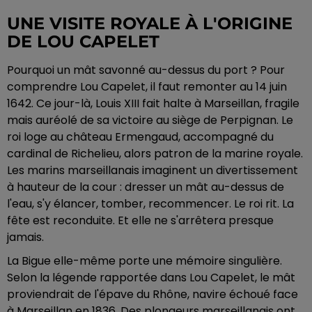
UNE VISITE ROYALE À L'ORIGINE
DE LOU CAPELET
Pourquoi un mât savonné au-dessus du port ? Pour
comprendre Lou Capelet, il faut remonter au 14 juin
1642. Ce jour-là, Louis XIII fait halte à Marseillan, fragile
mais auréolé de sa victoire au siège de Perpignan. Le
roi loge au château Ermengaud, accompagné du
cardinal de Richelieu, alors patron de la marine royale.
Les marins marseillanais imaginent un divertissement
à hauteur de la cour : dresser un mât au-dessus de
l'eau, s'y élancer, tomber, recommencer. Le roi rit. La
fête est reconduite. Et elle ne s'arrêtera presque
jamais.
La Bigue elle-même porte une mémoire singulière.
Selon la légende rapportée dans Lou Capelet, le mât
proviendrait de l'épave du Rhône, navire échoué face
à Marseillan en 1836. Des plongeurs marseillanais ont