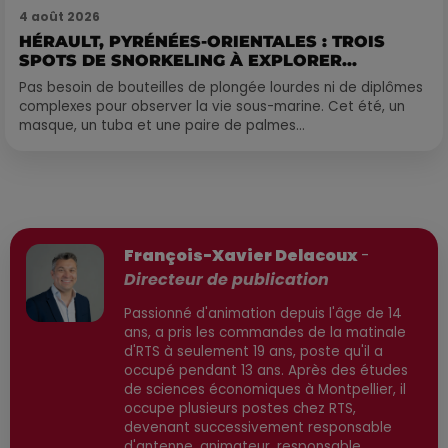
4 août 2026
HÉRAULT, PYRÉNÉES-ORIENTALES : TROIS
SPOTS DE SNORKELING À EXPLORER...
Pas besoin de bouteilles de plongée lourdes ni de diplômes
complexes pour observer la vie sous-marine. Cet été, un
masque, un tuba et une paire de palmes...
Publié : 27 mai 2026 à 21h37 par
François-Xavier Delacoux
-
Directeur de publication
Passionné d'animation depuis l'âge de 14
ans, a pris les commandes de la matinale
d'RTS à seulement 19 ans, poste qu'il a
occupé pendant 13 ans. Après des études
de sciences économiques à Montpellier, il
occupe plusieurs postes chez RTS,
devenant successivement responsable
d'antenne, animateur, responsable