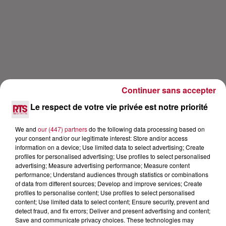
Continuer sans accepter
Le respect de votre vie privée est notre priorité
Lecture (26 min 50 sec)
We and
our (447) partners
do the following data processing based on
your consent and/or our legitimate interest: Store and/or access
information on a device; Use limited data to select advertising; Create
profiles for personalised advertising; Use profiles to select personalised
advertising; Measure advertising performance; Measure content
RTS
performance; Understand audiences through statistics or combinations
of data from different sources; Develop and improve services; Create
23 avril 2021 - 26 min 50 sec
profiles to personalise content; Use profiles to select personalised
LUCENZO SACRÉ FRANÇAIS (INTERVIEW
content; Use limited data to select content; Ensure security, prevent and
detect fraud, and fix errors; Deliver and present advertising and content;
CARRÉ VIP)
Save and communicate privacy choices. These technologies may