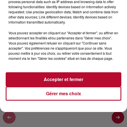
process personal data such as IP address and browsing data to offer
following functionalities: Identify devices based on information actively
Vous avez forcément dansé sur l'un de ses tubes :
requested; Use precise geolocation data; Match and combine data from
other data sources; Link different devices; Identify devices based on
Danza Kuduro, Bailamos, No me ama, comme plusieurs
information transmitted automatically.
millions de personnes dans le monde. Mais saviez-
vous que Lucenzo était un artiste français ? Né à côté
Vous pouvez accepter en cliquant sur "Accepter et fermer", ou affiner en
de Bordeaux, d'origine portugaise Lucenzo a
sélectionnant les finalités et/ou partenaires dans "Gérer mes choix".
Vous pouvez également refuser en cliquant sur "Continuer sans
commencé sa carrière en jouant dans les bars et club
accepter". Vos préférences ne s'appliqueront que pour ce site. Vous
de la Gironde. Nico a rencontré cet artiste très
pouvez mettre à jour vos choix, ou retirer votre consentement à tout
attachant qui ne réalise toujours pas le succès qui lui
moment via le lien "Gérer les cookies" situé en bas de chaque page.
arrive. Retrouvez la version vidéo de notre chaine
youtube : https://www.youtube.com/watch?
v=rWm6xIOqGiI&t=662s
Accepter et fermer
Gérer mes choix