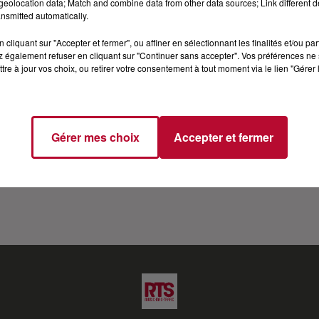
eolocation data; Match and combine data from other data sources; Link different de
nsmitted automatically.
E LIVRE POUR LA PREMIÈRE FOIS DANS UNE L
cliquant sur "Accepter et fermer", ou affiner en sélectionnant les finalités et/ou pa
 également refuser en cliquant sur "Continuer sans accepter". Vos préférences ne 
agnante de The Voice Kids en Belgique ? Saurez vous pron
tre à jour vos choix, ou retirer votre consentement à tout moment via le lien "Gérer 
réte d'"Et bam" se livre sans filtres sur sa vie, son rappor
férence qui laisse le temps aux artistes de s'exprimer, prés
Gérer mes choix
Accepter et fermer