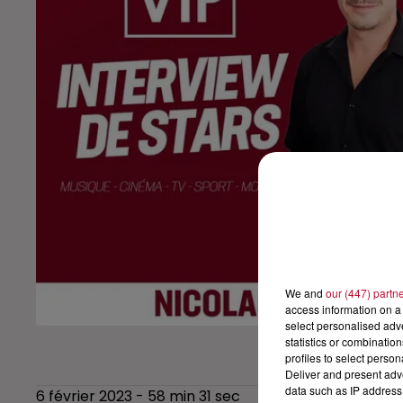
We and
our (447) partn
access information on a 
select personalised ad
statistics or combinatio
profiles to select person
Deliver and present adv
data such as IP address 
6 février 2023 - 58 min 31 sec