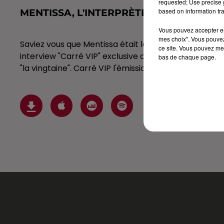
requested; Use precise g
based on information tra
MENTISSA, L'INTERPRÈTE D'"ET BAM" S
Vous pouvez accepter en 
mes choix". Vous pouvez
Saviez vous que Mentissa était la première grande g
ce site. Vous pouvez met
interview "Carré VIP" exclusive dans laquelle l'interp
bas de chaque page.
"la vingtaine". Carré VIP l'émission d'interview de ré