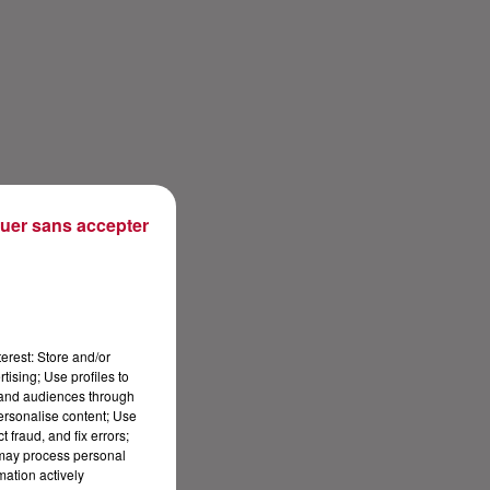
uer sans accepter
erest: Store and/or
tising; Use profiles to
tand audiences through
personalise content; Use
 fraud, and fix errors;
 may process personal
mation actively