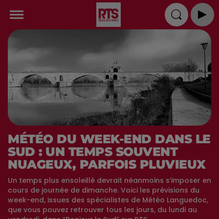
MÉTÉO DU WEEK-END DANS LE
SUD : UN TEMPS SOUVENT
NUAGEUX, PARFOIS PLUVIEUX
Un temps plus ensoleillé devrait néanmoins s’imposer en
cours de journée de dimanche. Voici les prévisions du
week-end, issues des spécialistes de Météo Languedoc,
que vous pouvez retrouver tous les jours, du lundi au