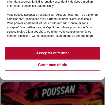
other data sources; Link different devices; Identify devices based on
information transmitted automatically.
Vous pouvez accepter en cliquant sur "Accepter et fermer", ou affiner en
sélectionnant les finalités et/ou partenaires dans "Gérer mes choix".
Vous pouvez également refuser en cliquant sur "Continuer sans
accepter". Vos préférences ne s'appliqueront que pour ce site. Vous
pouvez mettre à jour vos choix, ou retirer votre consentement à tout
moment via le lien "Gérer les cookies" situé en bas de chaque page.
4 août 2026
HÉRAULT, PYRÉNÉES-ORIENTALES : TROIS
Accepter et fermer
SPOTS DE SNORKELING À EXPLORER...
Pas besoin de bouteilles de plongée lourdes ni de diplômes
Gérer mes choix
complexes pour observer la vie sous-marine. Cet été, un
masque, un tuba et une paire de palmes...