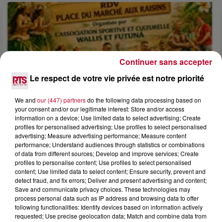
Continuer sans accepter
Le respect de votre vie privée est notre priorité
We and
our (447) partners
do the following data processing based on
your consent and/or our legitimate interest: Store and/or access
information on a device; Use limited data to select advertising; Create
profiles for personalised advertising; Use profiles to select personalised
advertising; Measure advertising performance; Measure content
4 août 2026
performance; Understand audiences through statistics or combinations
FÊTE DE LA POLYNÉSIE À VILLEVEYRAC
of data from different sources; Develop and improve services; Create
profiles to personalise content; Use profiles to select personalised
content; Use limited data to select content; Ensure security, prevent and
detect fraud, and fix errors; Deliver and present advertising and content;
Save and communicate privacy choices. These technologies may
process personal data such as IP address and browsing data to offer
following functionalities: Identify devices based on information actively
requested; Use precise geolocation data; Match and combine data from