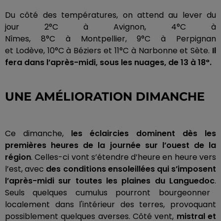
Du côté des températures, on attend au lever du
jour
2°C
à Avignon,
4°C
à
Nîmes,
8°C
à
Montpellier,
9°C
à Perpignan
et
Lodève
,
10°C
à Béziers et
11°C
à Narbonne et Sète.
Il
fera dans l’après-midi, sous les nuages, de 13 à 18°.
UNE AMÉLIORATION DIMANCHE
Ce dimanche,
les éclaircies dominent dès les
premières heures de la journée sur l’ouest de la
région
.
Celles-ci vont s’étendre d’heure en heure vers
l’est, avec
des conditions ensoleillées qui s’imposent
l’après-midi sur toutes les plaines du Languedoc
.
Seuls quelques cumulus pourront bourgeonner
localement dans l'intérieur des terres, provoquant
possiblement quelques averses.
Côté vent,
mistral
et