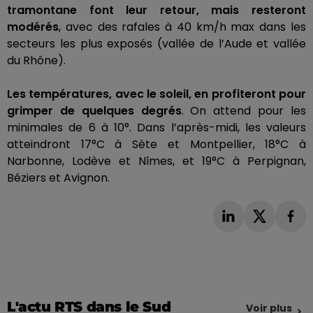
tramontane font leur retour, mais resteront
modérés
, avec des rafales à 40 km/h max dans les
secteurs les plus exposés
(vallée de l’A
ude
et vallée
du R
hône
)
.
Les températures, avec le soleil, en profiteront pour
grimper de quelques degrés
.
On attend pour les
minimales de 6 à 10°.
Dans l’après-midi, les valeurs
atteindront
17°C
à Sète
et
Montpellier,
18°C
à
Narbonne,
Lodève
et Nîmes, et
19°C
à Perpignan
,
Béziers
et Avignon.
L'actu RTS dans le Sud
Voir plus