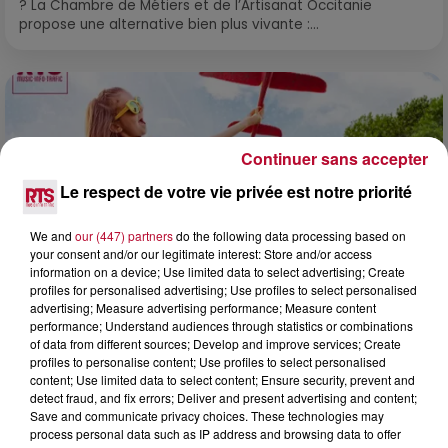
? La Chambre de Métiers et de l’Artisanat Occitanie
propose une alternative bien plus vivante :...
Continuer sans accepter
Le respect de votre vie privée est notre priorité
We and
our (447) partners
do the following data processing based on
your consent and/or our legitimate interest: Store and/or access
information on a device; Use limited data to select advertising; Create
profiles for personalised advertising; Use profiles to select personalised
advertising; Measure advertising performance; Measure content
performance; Understand audiences through statistics or combinations
of data from different sources; Develop and improve services; Create
7 août 2026
profiles to personalise content; Use profiles to select personalised
NOS IDÉES DE SORTIE POUR CE WEEK-END
content; Use limited data to select content; Ensure security, prevent and
detect fraud, and fix errors; Deliver and present advertising and content;
Comme tous les vendredis, voici une petite sélection des
Save and communicate privacy choices. These technologies may
rendez-vous à ne pas manquer dans le coin. Que vous ayez
process personal data such as IP address and browsing data to offer
envie de voyager à l'autre bout du monde,...