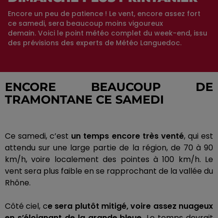
Encore un peu de patience ! Le vent, encore assez fort
ce samedi, sera beaucoup moins vigoureux
demain. Voici le point météo complet du week-end, issu
des prévisions des experts de Météo Languedoc.
ENCORE BEAUCOUP DE
TRAMONTANE CE SAMEDI
Ce samedi, c’est
un temps encore très venté
, qui est
attendu sur une large partie de la région, de 70 à 90
km/h, voire localement des pointes à 100 km/h.
Le
vent sera plus faible en se rapprochant de la vallée du
Rhône.
Côté ciel, c
e sera plutôt mitigé, voire assez nuageux
en s’éloignant de la grande bleue.
Le temps devrait