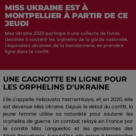
MISS UKRAINE EST À
MONTPELLIER À PARTIR DE CE
JEUDI
Miss Ukraine 2020 participe à une collecte de fonds
destinée à soutenir les orphelins de la garde nationale,
l'équivalent ukrainien de la Gendarmerie, en première
ligne dans le conflit.
UNE CAGNOTTE EN LIGNE POUR
LES ORPHELINS D'UKRAINE
Elle s'appelle
Yelizaveta
Yastremkaya
, et en 2020, elle
est devenue Miss Ukraine.
Depuis le début du conflit, la
jeune femme utilise sa notoriété pour soutenir les
orphelins de guerre.
Un combat relayé en France par
le comité Miss Languedoc et les gendarmes des
Képis
Pescalunes
.
Aujourd'hui, elle arrive à Montpellier