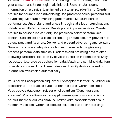
your consent and/or our legitimate interest: Store and/or access
information on a device; Use limited data to select advertising; Create
profiles for personalised advertising; Use profiles to select personalised
advertising; Measure advertising performance; Measure content
performance; Understand audiences through statistics or combinations
of data from different sources; Develop and improve services; Create
profiles to personalise content; Use profiles to select personalised
content; Use limited data to select content; Ensure security, prevent and
detect fraud, and fix errors; Deliver and present advertising and content;
Save and communicate privacy choices. These technologies may
process personal data such as IP address and browsing data to offer
following functionalities: Identify devices based on information actively
requested; Use precise geolocation data; Match and combine data from
other data sources; Link different devices; Identify devices based on
information transmitted automatically.
7 août 2026
Vous pouvez accepter en cliquant sur "Accepter et fermer", ou affiner en
DINER CONCERT À LA MJC DE MARSEILLAN
sélectionnant les finalités et/ou partenaires dans "Gérer mes choix".
Vous pouvez également refuser en cliquant sur "Continuer sans
accepter". Vos préférences ne s'appliqueront que pour ce site. Vous
pouvez mettre à jour vos choix, ou retirer votre consentement à tout
moment via le lien "Gérer les cookies" situé en bas de chaque page.