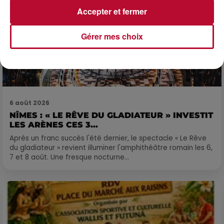
Accepter et fermer
Gérer mes choix
6 août 2026
NÎMES : « LE RÊVE DU GLADIATEUR » INVESTIT
LES ARÈNES CES 3...
Après un franc succès l'été dernier, le spectacle « Le Rêve
du gladiateur » revient illuminer l'amphithéâtre romain les 6,
7 et 8 août. Une fresque nocturne...