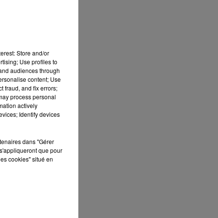
erest: Store and/or
tising; Use profiles to
tand audiences through
personalise content; Use
 fraud, and fix errors;
 may process personal
mation actively
vices; Identify devices
S
rtenaires dans "Gérer
s'appliqueront que pour
ée
les cookies" situé en
Cet
re