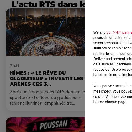
L'actu RTS dans le Sud
We and
our (447) partn
access information on a 
select personalised ad
statistics or combinatio
profiles to select person
Deliver and present adv
data such as IP address 
7h21
4 août 2026
requested; Use precise g
NÎMES : « LE RÊVE DU
FÊTE DE LA
based on information tra
GLADIATEUR » INVESTIT LES
VILLEVEYR
ARÈNES CES 3...
Vous pouvez accepter en 
mes choix". Vous pouvez
Après un franc succès l'été dernier, le
ce site. Vous pouvez met
spectacle « Le Rêve du gladiateur »
bas de chaque page.
revient illuminer l'amphithéâtre
romain les 6, 7 et 8 août. Une fresque
nocturne...