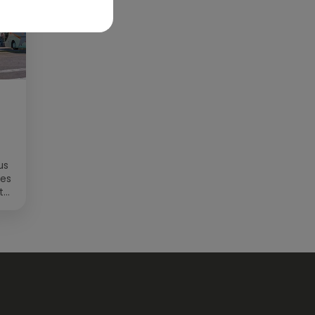
us
des
t