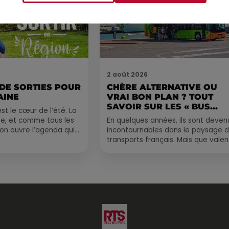
2 août 2026
 DE SORTIES POUR
CHÈRE ALTERNATIVE OU
AINE
VRAI BON PLAN ? TOUT
SAVOIR SUR LES « BUS...
st le cœur de l’été. La
e, et comme tous les
En quelques années, ils sont deven
, on ouvre l’agenda qui
incontournables dans le paysage 
 rempli ! Entre
transports français. Mais que valen
vraiment les bus longue distance ?
Entre petits...