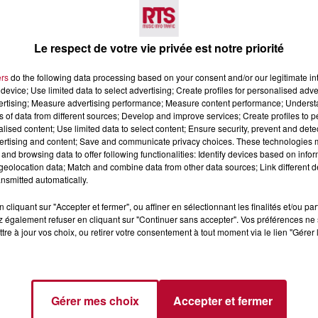
Voir plus
Le respect de votre vie privée est notre priorité
ers
do the following data processing based on your consent and/or our legitimate int
device; Use limited data to select advertising; Create profiles for personalised adver
vertising; Measure advertising performance; Measure content performance; Unders
ns of data from different sources; Develop and improve services; Create profiles to 
alised content; Use limited data to select content; Ensure security, prevent and detect
ertising and content; Save and communicate privacy choices. These technologies
and browsing data to offer following functionalities: Identify devices based on infor
4 août 2026
eolocation data; Match and combine data from other data sources; Link different de
 POLYNÉSIE À
HÉRAULT, PYRÉNÉES-
nsmitted automatically.
AC
ORIENTALES : TROIS SPOT
DE SNORKELING À
cliquant sur "Accepter et fermer", ou affiner en sélectionnant les finalités et/ou pa
EXPLORER...
 également refuser en cliquant sur "Continuer sans accepter". Vos préférences ne 
Pas besoin de bouteilles de plong
tre à jour vos choix, ou retirer votre consentement à tout moment via le lien "Gérer 
lourdes ni de diplômes complexes
pour observer la vie sous-marine. 
été, un masque, un tuba et une pai
de palmes...
Gérer mes choix
Accepter et fermer