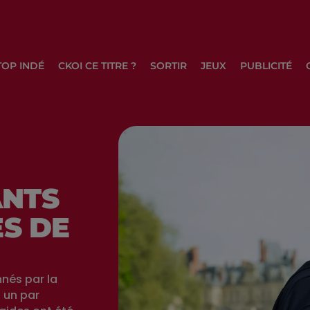
TOP INDÉ
CKOI CE TITRE ?
SORTIR
JEUX
PUBLICITÉ
ANTS
ES DE
nnés par la
 un par