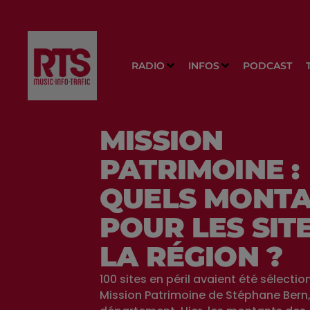
RADIO
INFOS
PODCAST
MISSION
PATRIMOINE :
QUELS MONT
POUR LES SIT
LA RÉGION ?
100 sites en péril avaient été sélectio
Mission Patrimoine de Stéphane Bern,