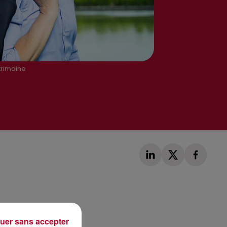
trimoine
Publié : 31 décembre 2021 à 11h03 par Loris
uer sans accepter