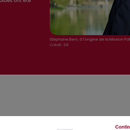
aides ont été
Stéphane Bern, à l'origine de la Mission Pa
Crédit :
DR
Contin