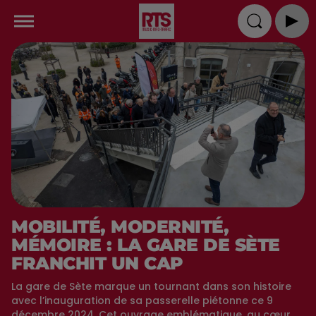
MOBILITÉ, MODERNITÉ,
MÉMOIRE : LA GARE DE SÈTE
FRANCHIT UN CAP
La gare de Sète marque un tournant dans son histoire
avec l’inauguration de sa passerelle piétonne ce 9
décembre 2024. Cet ouvrage emblématique, au cœur