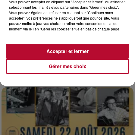
Vous pouvez accepter en cliquant sur "Accepter et fermer", ou affiner en
sélectionnant les finalités et/ou partenaires dans "Gérer mes choix".
Vous pouvez également refuser en cliquant sur "Continuer sans
accepter". Vos préférences ne s'appliqueront que pour ce site. Vous
pouvez mettre à jour vos choix, ou retirer votre consentement à tout
moment via le lien "Gérer les cookies" situé en bas de chaque page.
7 août 2026
Accepter et fermer
NOS IDÉES DE SORTIE POUR CE WEEK-END
Comme tous les vendredis, voici une petite sélection des
Gérer mes choix
rendez-vous à ne pas manquer dans le coin. Que vous ayez
envie de voyager à l'autre bout du monde,...