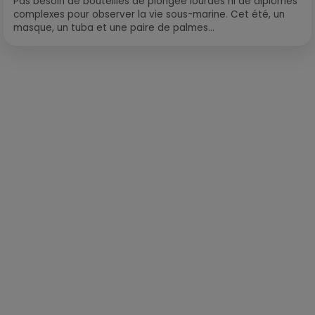
Pas besoin de bouteilles de plongée lourdes ni de diplômes
complexes pour observer la vie sous-marine. Cet été, un
masque, un tuba et une paire de palmes...
Publié : 10 décembre 2024 à 11h26 par François-Xavier
Delacoux