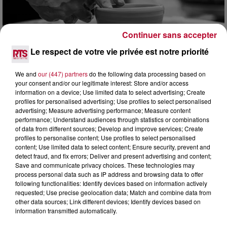
Continuer sans accepter
Le respect de votre vie privée est notre priorité
We and
our (447) partners
do the following data processing based on
your consent and/or our legitimate interest: Store and/or access
8 août 2026
information on a device; Use limited data to select advertising; Create
OCCITANIE : CET ÉTÉ, LA CRÉATION S'EXPOSE
profiles for personalised advertising; Use profiles to select personalised
DANS LES ATELIERS D'ARTISANS
advertising; Measure advertising performance; Measure content
Marre des plages bondées et des visites au pas de charge
performance; Understand audiences through statistics or combinations
of data from different sources; Develop and improve services; Create
? La Chambre de Métiers et de l’Artisanat Occitanie
profiles to personalise content; Use profiles to select personalised
propose une alternative bien plus vivante :...
content; Use limited data to select content; Ensure security, prevent and
detect fraud, and fix errors; Deliver and present advertising and content;
Save and communicate privacy choices. These technologies may
process personal data such as IP address and browsing data to offer
following functionalities: Identify devices based on information actively
requested; Use precise geolocation data; Match and combine data from
other data sources; Link different devices; Identify devices based on
information transmitted automatically.