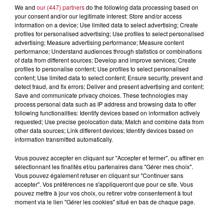
We and
our (447) partners
do the following data processing based on
your consent and/or our legitimate interest: Store and/or access
information on a device; Use limited data to select advertising; Create
profiles for personalised advertising; Use profiles to select personalised
advertising; Measure advertising performance; Measure content
performance; Understand audiences through statistics or combinations
of data from different sources; Develop and improve services; Create
profiles to personalise content; Use profiles to select personalised
content; Use limited data to select content; Ensure security, prevent and
detect fraud, and fix errors; Deliver and present advertising and content;
Save and communicate privacy choices. These technologies may
process personal data such as IP address and browsing data to offer
following functionalities: Identify devices based on information actively
requested; Use precise geolocation data; Match and combine data from
other data sources; Link different devices; Identify devices based on
4 août 2026
information transmitted automatically.
HÉRAULT, PYRÉNÉES-ORIENTALES : TROIS
SPOTS DE SNORKELING À EXPLORER...
Vous pouvez accepter en cliquant sur "Accepter et fermer", ou affiner en
Pas besoin de bouteilles de plongée lourdes ni de diplômes
sélectionnant les finalités et/ou partenaires dans "Gérer mes choix".
complexes pour observer la vie sous-marine. Cet été, un
Vous pouvez également refuser en cliquant sur "Continuer sans
accepter". Vos préférences ne s'appliqueront que pour ce site. Vous
masque, un tuba et une paire de palmes...
pouvez mettre à jour vos choix, ou retirer votre consentement à tout
moment via le lien "Gérer les cookies" situé en bas de chaque page.