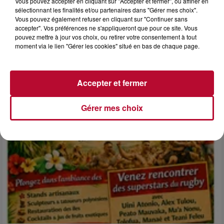
Vous pouvez accepter en cliquant sur "Accepter et fermer", ou affiner en
sélectionnant les finalités et/ou partenaires dans "Gérer mes choix".
Vous pouvez également refuser en cliquant sur "Continuer sans
6 août 2026
accepter". Vos préférences ne s'appliqueront que pour ce site. Vous
NÎMES : « LE RÊVE DU GLADIATEUR » INVESTIT
pouvez mettre à jour vos choix, ou retirer votre consentement à tout
LES ARÈNES CES 3...
moment via le lien "Gérer les cookies" situé en bas de chaque page.
Après un franc succès l'été dernier, le spectacle « Le Rêve
du gladiateur » revient illuminer l'amphithéâtre romain les 6,
7 et 8 août. Une fresque nocturne...
Accepter et fermer
Gérer mes choix