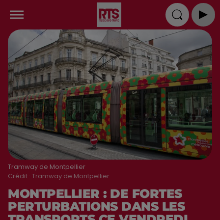
Tramway de Montpellier
Crédit :
Tramway de Montpellier
MONTPELLIER : DE FORTES
PERTURBATIONS DANS LES
TRANSPORTS CE VENDREDI