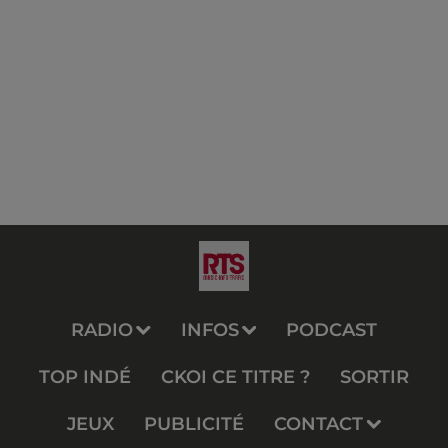
RADIO
INFOS
PODCAST
TOP INDÉ
CKOI CE TITRE ?
SORTIR
JEUX
PUBLICITÉ
CONTACT