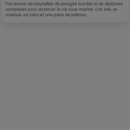
Pas besoin de bouteilles de plongée lourdes ni de diplômes
complexes pour observer la vie sous-marine. Cet été, un
masque, un tuba et une paire de palmes...
Publié : 9 novembre 2021 à 9h56 par Corentin Aubry