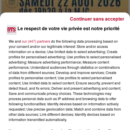
Continuer sans accepter
Le respect de votre vie privée est notre priorité
7 août 2026
We and
our (447) partners
do the following data processing based on
DINER CONCERT À LA MJC DE MARSEILLAN
your consent and/or our legitimate interest: Store and/or access
information on a device; Use limited data to select advertising; Create
profiles for personalised advertising; Use profiles to select personalised
advertising; Measure advertising performance; Measure content
performance; Understand audiences through statistics or combinations
of data from different sources; Develop and improve services; Create
profiles to personalise content; Use profiles to select personalised
content; Use limited data to select content; Ensure security, prevent and
detect fraud, and fix errors; Deliver and present advertising and content;
Save and communicate privacy choices. These technologies may
process personal data such as IP address and browsing data to offer
following functionalities: Identify devices based on information actively
requested; Use precise geolocation data; Match and combine data from
other data sources; Link different devices; Identify devices based on
information transmitted automatically.