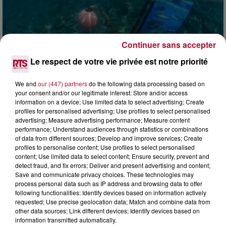
Continuer sans accepter
Le respect de votre vie privée est notre priorité
4 août 2026
HÉRAULT, PYRÉNÉES-ORIENTALES : TROIS
We and
our (447) partners
do the following data processing based on
SPOTS DE SNORKELING À EXPLORER...
your consent and/or our legitimate interest: Store and/or access
Pas besoin de bouteilles de plongée lourdes ni de diplômes
information on a device; Use limited data to select advertising; Create
complexes pour observer la vie sous-marine. Cet été, un
profiles for personalised advertising; Use profiles to select personalised
masque, un tuba et une paire de palmes...
advertising; Measure advertising performance; Measure content
performance; Understand audiences through statistics or combinations
of data from different sources; Develop and improve services; Create
profiles to personalise content; Use profiles to select personalised
content; Use limited data to select content; Ensure security, prevent and
detect fraud, and fix errors; Deliver and present advertising and content;
Save and communicate privacy choices. These technologies may
process personal data such as IP address and browsing data to offer
following functionalities: Identify devices based on information actively
requested; Use precise geolocation data; Match and combine data from
other data sources; Link different devices; Identify devices based on
information transmitted automatically.