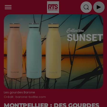
Les gourdes Barone
Crédit :
barone-bottle.com
MONTPELLIER : DES GOURDES