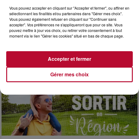
Vous pouvez accepter en cliquant sur "Accepter et fermer", ou affiner en
sélectionnant les finalités et/ou partenaires dans "Gérer mes choix".
Vous pouvez également refuser en cliquant sur "Continuer sans
accepter". Vos préférences ne s'appliqueront que pour ce site. Vous
pouvez mettre à jour vos choix, ou retirer votre consentement à tout
3 août 2026
moment via le lien "Gérer les cookies" situé en bas de chaque page.
SOIRÉE DJ PLAYA
Accepter et fermer
Gérer mes choix